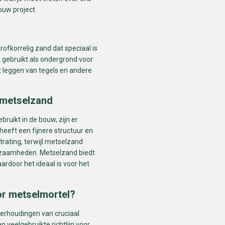
ouw project.
ofkorrelig zand dat speciaal is
 gebruikt als ondergrond voor
t leggen van tegels en andere
 metselzand
uikt in de bouw, zijn er
heeft een fijnere structuur en
rating, terwijl metselzand
rkzaamheden. Metselzand biedt
rdoor het ideaal is voor het
or metselmortel?
verhoudingen van cruciaal
 veelgebruikte richtlijn voor