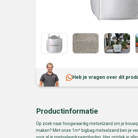
Heb je vragen over dit prod
Productinformatie
Op zoek naar hoogwaardig metselzand om je bouwpr
maken? Met onze 1m³ bigbag metselzand ben je verze
voor al je metselwerkzaamheden. Hier ontdek je all