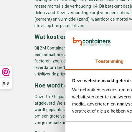
metselmortel is de verhouding 1:4. Dit betekent dat
delen zand. Deze verhouding zorgt voor een optimal
(cement) en vulmiddel (zand), waardoor de mortel 
stevig op hun plaats blijven.
Wat kost een bigbag 1m³ metselzan
Bij BM Containers bieden we onze hoogwaardige 1m
een betaalbare prijs. De exacte kosten kunnen variër
Toestemming
factoren, zoals de locatie van levering en de hoeveelh
leverdatum hierboven in en bestel online of neem c
vrijblijvende prijsopgave.
Deze website maakt gebruik
9,8
Hoe wordt de metselzand bigbag b
We gebruiken cookies om cont
Onze 1m³ bigbag metselzand wordt snel en efficiënt 
websiteverkeer te analyseren
afgeleverd. We zorgen ervoor dat de bigbag op de d
media, adverteren en analys
wordt geplaatst, zodat je direct aan de slag kunt met
verstrekt of die ze hebben v
om een grote verbouwing of een kleinere klus, wij z
van je metselzand bigbag!