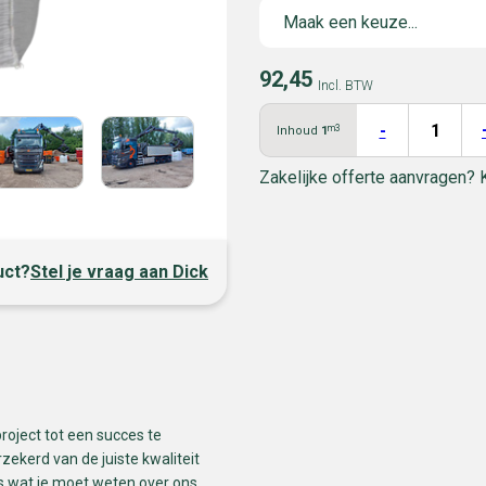
92,45
Incl. BTW
-
m3
Inhoud
1
Zakelijke offerte aanvragen? 
uct?
Stel je vraag aan Dick
oject tot een succes te
kerd van de juiste kwaliteit
es wat je moet weten over ons