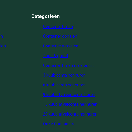
Categorieën
Container huren
en
Container ophalen
len
Container wisselen
Zand & grond
Container huren in de buurt
3 kuub container huren
6 kuub container huren
9 kuub afvalcontainer huren
15 kuub afvalcontainer huren
20 kuub afvalcontainer huren
Onze Containers