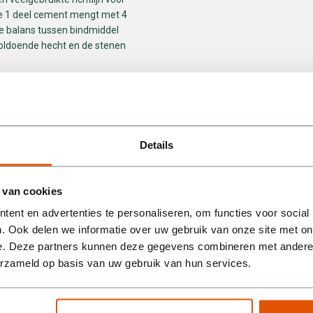
 je 1 deel cement mengt met 4
e balans tussen bindmiddel
voldoende hecht en de stenen
d?
³ bigbag metselzand aan tegen
en afhankelijk van verschillende
Details
eid die je nodig hebt. Vul jouw
ontact met ons op voor een
 van cookies
ezorgd?
ent en advertenties te personaliseren, om functies voor social
bij je thuis of op de bouwplaats
. Ook delen we informatie over uw gebruik van onze site met on
oor jou aangewezen locatie
e. Deze partners kunnen deze gegevens combineren met andere i
 je bouwproject. Of het nu gaat
erzameld op basis van uw gebruik van hun services.
orgen voor een soepele levering