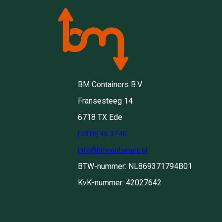
BM Containers B.V.
Fransesteeg 14
6718 TX Ede
(0318) 46 37 40
info@bmcontainers.nl
BTW-nummer: NL869371794B01
KvK-nummer: 42027642