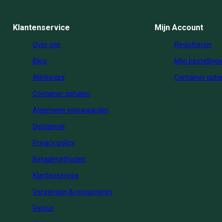
Klantenservice
Mijn Account
Over ons
Registreren
Blog
Mijn bestelling
Werkwijze
Container opha
Container ophalen
Algemene voorwaarden
Disclaimer
Privacy policy
Betaalmethoden
Klantenservice
Verzenden & retourneren
Retour