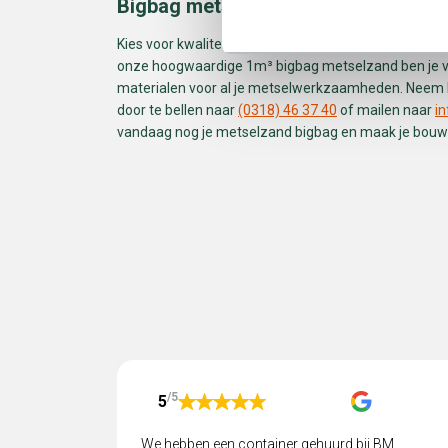
Bigbag metselzand kopen bij BM Co
Kies voor kwaliteit en gemak door je metselzand bij 
onze hoogwaardige 1m³ bigbag metselzand ben je v
materialen voor al je metselwerkzaamheden. Neem b
door te bellen naar
(0318) 46 37 40
of mailen naar
i
vandaag nog je metselzand bigbag en maak je bouwp
/5
5
We hebben een container gehuurd bij BM