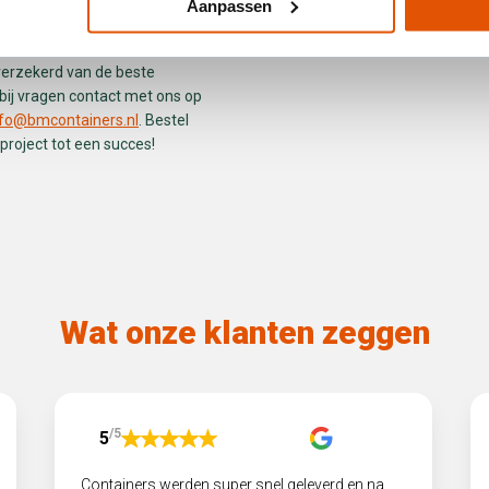
ntainers!
Aanpassen
BM Containers te bestellen. Met
erzekerd van de beste
ij vragen contact met ons op
nfo@bmcontainers.nl
. Bestel
roject tot een succes!
Wat onze klanten zeggen
/5
5
Containers werden super snel geleverd en na