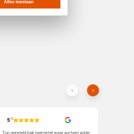
Alles toestaan
/5
/5
5
5
Top geregeld bak neergezet waar we hem wilde
Twee big 