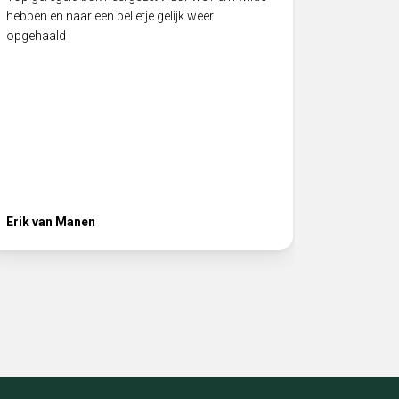
hebben en naar een belletje gelijk weer
een speci
opgehaald
vlekkeloo
product b
Hij heeft 
volgende
het juist
service! 
Erik van Manen
Ferhat