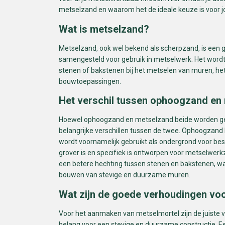
metselzand en waarom het de ideale keuze is voor j
Wat is metselzand?
Metselzand, ook wel bekend als scherpzand, is een gr
samengesteld voor gebruik in metselwerk. Het wordt
stenen of bakstenen bij het metselen van muren, he
bouwtoepassingen.
Het verschil tussen ophoogzand en
Hoewel ophoogzand en metselzand beide worden gebr
belangrijke verschillen tussen de twee. Ophoogzand 
wordt voornamelijk gebruikt als ondergrond voor best
grover is en specifiek is ontworpen voor metselwe
een betere hechting tussen stenen en bakstenen, waa
bouwen van stevige en duurzame muren.
Wat zijn de goede verhoudingen vo
Voor het aanmaken van metselmortel zijn de juiste 
belang voor een stevige en duurzame constructie. Een