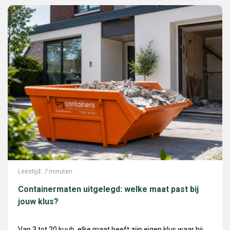
Leestijd:
7
minuten
Containermaten uitgelegd: welke maat past bij
jouw klus?
Van 3 tot 20 kuub, elke maat heeft zijn eigen klus waar hij