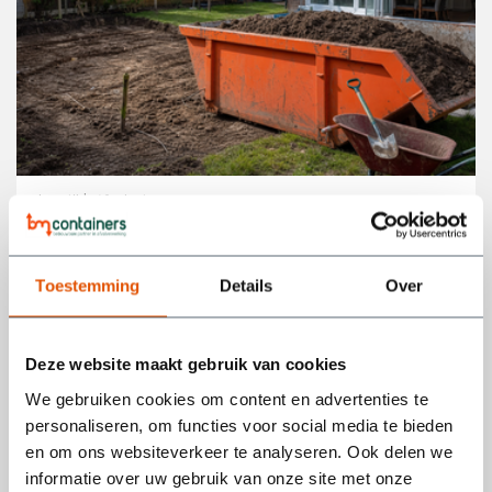
Leestijd:
10
minuten
Zelf grond afvoeren of laten doen: wat is
slimmer én goedkoper?
Toestemming
Details
Over
Ga je de tuin aanpakken, een vijver uitgraven of een oprit
vernieuwen? Dan krijg je vaak te maken met een flinke
Deze website maakt gebruik van cookies
hoeveelheid grond...
We gebruiken cookies om content en advertenties te
personaliseren, om functies voor social media te bieden
Lees meer
en om ons websiteverkeer te analyseren. Ook delen we
informatie over uw gebruik van onze site met onze