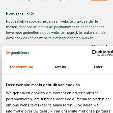
Noodzakelijk (6)
Noodzakelijke cookies helpen een website bruikbaarder te
maken, door basisfuncties als paginanavigatie en toegang tot
beveiligde gedeelten van de website mogelijk te maken. Zonder
deze cookies kan de website niet naar behoren werken.
Maximale
Naam
Aanbieder
Doel
bewaarterm
__cf_bm
Webshopapp.com
Deze cookie wordt
1 dag
[x2]
www.bmco
gebruikt om
ntainers.nl
onderscheid te
Toestemming
Details
Over
maken tussen
mensen en bots. Dit
is gunstig voor de
Deze website maakt gebruik van cookies
website om juiste
rapporten over het
We gebruiken cookies om content en advertenties te
gebruik van de
website te maken.
personaliseren, om functies voor social media te bieden en
om ons websiteverkeer te analyseren. Ook delen we
cf.turnstile.
Cloudflare
Deze cookie wordt
Perman
u
gebruikt om
ent
informatie over uw gebruik van onze site met onze partners