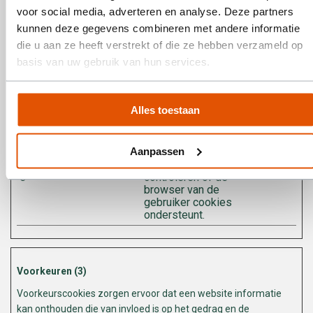
onderscheid te
voor social media, adverteren en analyse. Deze partners
maken tussen
kunnen deze gegevens combineren met andere informatie
mensen en bots.
die u aan ze heeft verstrekt of die ze hebben verzameld op
CookieCon
Cookiebot
Slaat de
1 jaar
basis van uw gebruik van hun services.
sent
cookiestatus van de
gebruiker op voor
het huidige domein
SESS#
www.bmco
Houdt
1 dag
Alles toestaan
ntainers.nl
gebruikersstatussen
over
paginabezoeken bij.
Aanpassen
test_cooki
Google
Gebruikt om te
1 dag
e
controleren of de
browser van de
gebruiker cookies
ondersteunt.
Voorkeuren (3)
Voorkeurscookies zorgen ervoor dat een website informatie
kan onthouden die van invloed is op het gedrag en de