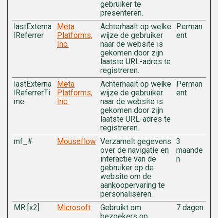
gebruiker te
presenteren.
lastExterna
Meta
Achterhaalt op welke
Perman
lReferrer
Platforms,
wijze de gebruiker
ent
Inc.
naar de website is
gekomen door zijn
laatste URL-adres te
registreren.
lastExterna
Meta
Achterhaalt op welke
Perman
lReferrerTi
Platforms,
wijze de gebruiker
ent
me
Inc.
naar de website is
gekomen door zijn
laatste URL-adres te
registreren.
mf_#
Mouseflow
Verzamelt gegevens
3
over de navigatie en
maande
interactie van de
n
gebruiker op de
website om de
aankoopervaring te
personaliseren.
MR [x2]
Microsoft
Gebruikt om
7 dagen
bezoekers op