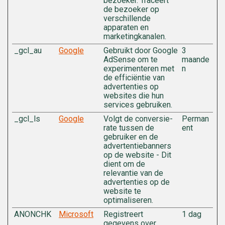
bezoeker. Traceert
de bezoeker op
verschillende
apparaten en
marketingkanalen.
_gcl_au
Google
Gebruikt door Google
3
AdSense om te
maande
experimenteren met
n
de efficiëntie van
advertenties op
websites die hun
services gebruiken.
_gcl_ls
Google
Volgt de conversie-
Perman
rate tussen de
ent
gebruiker en de
advertentiebanners
op de website - Dit
dient om de
relevantie van de
advertenties op de
website te
optimaliseren.
ANONCHK
Microsoft
Registreert
1 dag
gegevens over