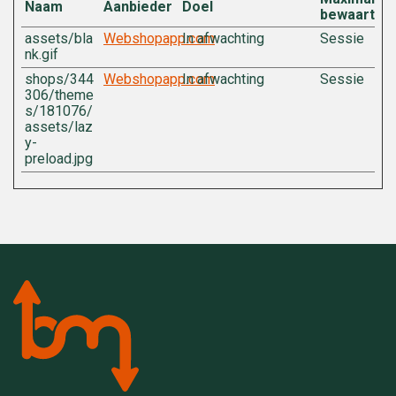
Naam
Aanbieder
Doel
bewaarterm
assets/bla
Webshopapp.com
In afwachting
Sessie
nk.gif
shops/344
Webshopapp.com
In afwachting
Sessie
306/theme
s/181076/
assets/laz
y-
preload.jpg