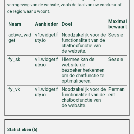
vormgeving van de website, zoals de taal van uw voorkeur of
de regio waar u woont.
Maximale
Naam
Aanbieder
Doel
bewaarterm
active_wid
v1.widget.f
Noodzakelijk voor de
Sessie
get
uty.io
functionaliteit van de
chatboxfunctie van
de website.
fy_sk
v1.widget.f
Hiermee kan de
Sessie
uty.io
website de
bezoeker herkennen
om de chatfunctie te
optimaliseren.
fy_vk
v1.widget.f
Noodzakelijk voor de
Perman
uty.io
functionaliteit van de
ent
chatboxfunctie van
de website.
Statistieken (6)