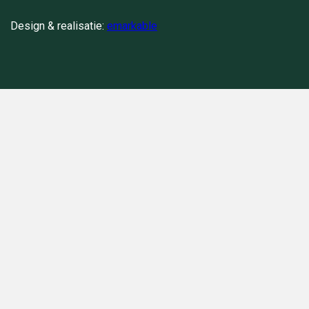
Zand & grond
Disclaimer
Design & realisatie:
emarkable
Container huren in de buurt
Privacy policy
3 kuub container huren
Betaalmethoden
6 kuub container huren
Klantenservice
9 kuub afvalcontainer huren
Verzenden & retourneren
15 kuub afvalcontainer huren
Retour
20 kuub afvalcontainer huren
Klachten
Onze Containers
Rolcontainer
Bigbags