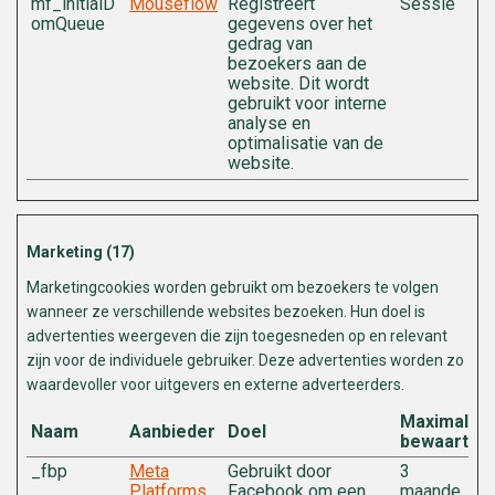
mf_initialD
Mouseflow
Registreert
Sessie
omQueue
gegevens over het
gedrag van
bezoekers aan de
website. Dit wordt
gebruikt voor interne
analyse en
optimalisatie van de
website.
Marketing (17)
Marketingcookies worden gebruikt om bezoekers te volgen
wanneer ze verschillende websites bezoeken. Hun doel is
advertenties weergeven die zijn toegesneden op en relevant
zijn voor de individuele gebruiker. Deze advertenties worden zo
waardevoller voor uitgevers en externe adverteerders.
Maximale
Naam
Aanbieder
Doel
bewaarterm
_fbp
Meta
Gebruikt door
3
Platforms,
Facebook om een
maande