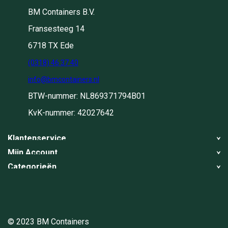
BM Containers B.V.
Fransesteeg 14
6718 TX Ede
(0318) 46 37 40
info@bmcontainers.nl
BTW-nummer: NL869371794B01
KvK-nummer: 42027642
Klantenservice
Mijn Account
Over ons
Categorieën
Registreren
Blog
Container huren
Mijn bestellingen
Werkwijze
Container ophalen
Container ophalen
Container ophalen
Container wisselen
© 2023 BM Containers
Algemene voorwaarden