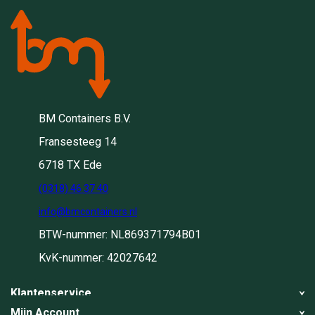
BM Containers B.V.
Fransesteeg 14
6718 TX Ede
(0318) 46 37 40
info@bmcontainers.nl
BTW-nummer: NL869371794B01
KvK-nummer: 42027642
Klantenservice
Mijn Account