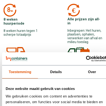
Alle prijzen zijn all-
8 weken
in
huurperiode
Inbegrepen: Het huren,
8 weken huren tegen 1
plaatsen, ophalen,
scherpe totaalprijs
verwerken van afval en
milieu toeslag.
Ophalen wanneer jij
Razendsnelle
wilt
levering
Toestemming
Details
Over
We halen de volle
Voor 23.59u besteld,
container op wanneer
volgende werkdag
jij dat wilt.
geleverd.
Deze website maakt gebruik van cookies
We gebruiken cookies om content en advertenties te
Wij verhuren…
personaliseren, om functies voor social media te bieden en