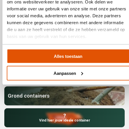
om ons websiteverkeer te analyseren. Ook delen we
Bouwafval containers
informatie over uw gebruik van onze site met onze partners
voor social media, adverteren en analyse. Deze partners
kunnen deze gegevens combineren met andere informatie
die u aan ze heeft verstrekt of die ze hebben verzameld op
Steenpuin containers
basis van uw gebruik van hun services.
Houtafval containers
Alles toestaan
Aanpassen
Tuin- en groen containers
Grond containers
?
Vind hier jouw ideale container