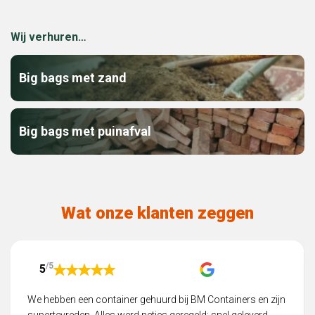
Wij verhuren…
Big bags met zand
Big bags met puinafval
Wat onze klanten zeggen
/5
5
We hebben een container gehuurd bij BM Containers en zijn
supertevreden. Alles werd netjes geregeld: snel geleverd,