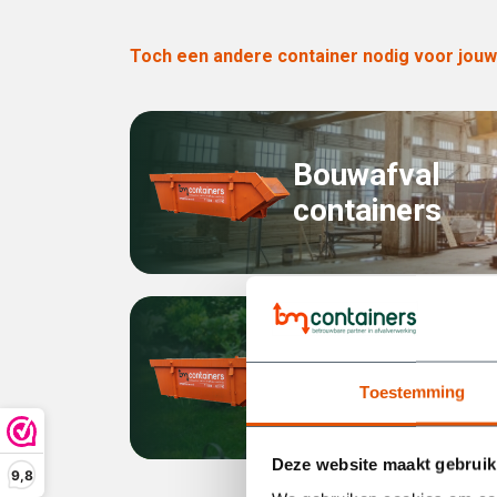
Toch een andere container nodig voor jouw
Bouwafval
containers
Tuin- en
groen
Toestemming
containers
Deze website maakt gebruik
9,8