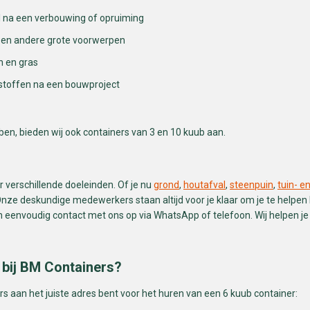
l na een verbouwing of opruiming
s en andere grote voorwerpen
n en gras
dstoffen na een bouwproject
ben, bieden wij ook containers van 3 en 10 kuub aan.
r verschillende doeleinden. Of je nu
grond
,
houtafval
,
steenpuin
,
tuin- e
Onze deskundige medewerkers staan altijd voor je klaar om je te helpen b
 eenvoudig contact met ons op via WhatsApp of telefoon. Wij helpen je
 bij BM Containers?
s aan het juiste adres bent voor het huren van een 6 kuub container: