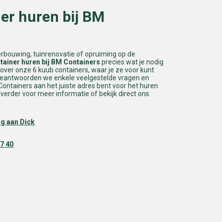
er huren bij BM
erbouwing, tuinrenovatie of opruiming op de
tainer huren bij BM Containers
precies wat je nodig
s over onze 6 kuub containers, waar je ze voor kunt
beantwoorden we enkele veelgestelde vragen en
Containers aan het juiste adres bent voor het huren
verder voor meer informatie of bekijk direct ons
ag aan Dick
37 40