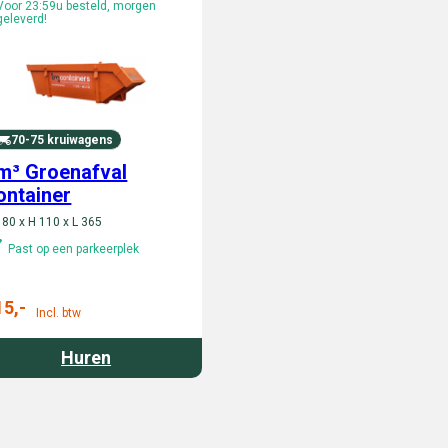
Voor 23:59u besteld, morgen
geleverd!
70-75 kruiwagens
m³ Groenafval
ontainer
180 x H 110 x L 365
Past op een parkeerplek
15,-
Incl. btw
Huren