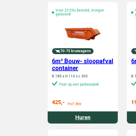
Voor 23:59u besteld, morgen
geleverd!
70-75 kruiwagens
6m³ Bouw- sloopafval
6
container
B 180 x H 110 x L 365
B 
Past op een parkeerplek
425,-
1
Incl. btw
Huren