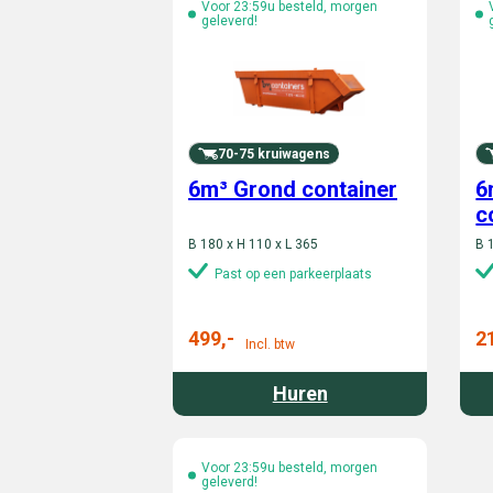
Voor 23:59u besteld, morgen
geleverd!
70-75 kruiwagens
6m³ Grond container
6
c
B 180 x H 110 x L 365
B 
Past op een parkeerplaats
499,-
2
Incl. btw
Huren
Voor 23:59u besteld, morgen
geleverd!