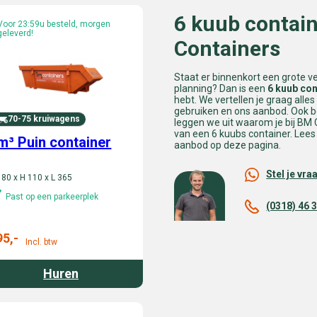
6 kuub contain
Voor 23:59u besteld, morgen
geleverd!
Containers
Staat er binnenkort een grote v
planning? Dan is een
6 kuub con
hebt. We vertellen je graag alle
gebruiken en ons aanbod. Ook 
70-75 kruiwagens
leggen we uit waarom je bij BM 
van een 6 kuubs container. Lees 
m³ Puin container
aanbod op deze pagina.
Stel je vra
180 x H 110 x L 365
Past op een parkeerplek
(0318) 46 
95,-
Incl. btw
Huren