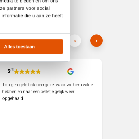
 media te bieden en om ons
ze partners voor social
nformatie die u aan ze heeft
Alles toestaan
/5
/5
5
5
Top geregeld bak neergezet waar we hem wilde
Twee big 
hebben en naar een belletje gelijk weer
een speci
opgehaald
vlekkeloo
product b
Hij heeft 
volgende
het juist
service! 