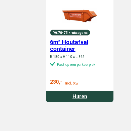
70-75 kruiwagens
6m³ Houtafval
container
B 180 x H 110 x L 365
Past op een parkeerplek
230,-
Incl. btw
Huren