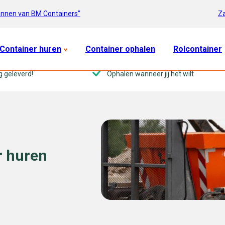
Za
annen van BM Containers”
Container huren
Container ophalen
Rolcontainer
g geleverd!
Ophalen wanneer jij het wilt
r huren