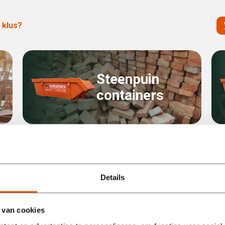
 klus?
Steenpuin
containers
Grond
containers
Details
 van cookies