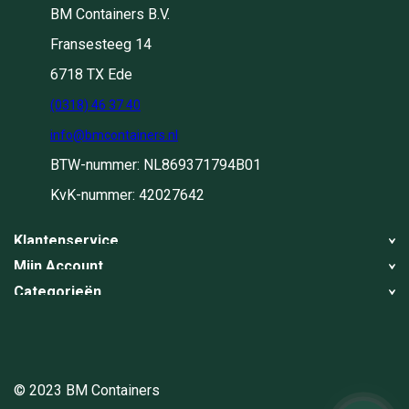
BM Containers B.V.
Fransesteeg 14
6718 TX Ede
(0318) 46 37 40
info@bmcontainers.nl
BTW-nummer: NL869371794B01
KvK-nummer: 42027642
Klantenservice
Mijn Account
Over ons
Categorieën
Registreren
Blog
Container huren
Mijn bestellingen
Werkwijze
Container ophalen
Container ophalen
Container ophalen
Container wisselen
© 2023 BM Containers
Algemene voorwaarden