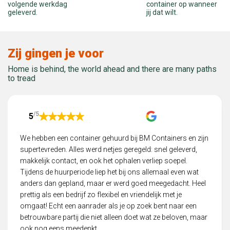
container op wanneer
volgende werkdag
jij dat wilt.
geleverd.
Zij gingen je voor
Home is behind, the world ahead and there are many paths
to tread
/5
5
We hebben een container gehuurd bij BM Containers en zijn
supertevreden. Alles werd netjes geregeld: snel geleverd,
makkelijk contact, en ook het ophalen verliep soepel.
Tijdens de huurperiode liep het bij ons allemaal even wat
anders dan gepland, maar er werd goed meegedacht. Heel
prettig als een bedrijf zo flexibel en vriendelijk met je
omgaat! Echt een aanrader als je op zoek bent naar een
betrouwbare partij die niet alleen doet wat ze beloven, maar
ook nog eens meedenkt.