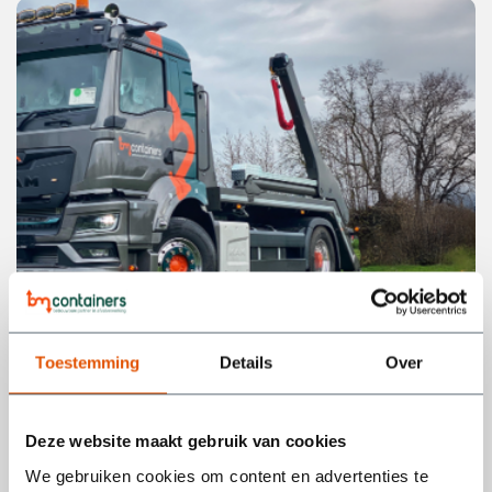
Leestijd:
8
minuten
Toestemming
Details
Over
Grote voorjaarssnoei? Dit mag wel en niet in een
groenafval container
Deze website maakt gebruik van cookies
We gebruiken cookies om content en advertenties te
Het voorjaar is hét moment om de tuin grondig aan te