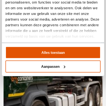
personaliseren, om functies voor social media te bieden
pakken. Hagen worden gesnoeid, bomen teruggezet en
en om ons websiteverkeer te analyseren. Ook delen we
borders leeggehaald. Dat l...
informatie over uw gebruik van onze site met onze
partners voor social media, adverteren en analyse. Deze
Lees meer
partners kunnen deze gegevens combineren met andere
informatie die u aan ze heeft verstrekt of die ze hebben
verzameld op basis van uw gebruik van hun services.
Alles toestaan
Aanpassen