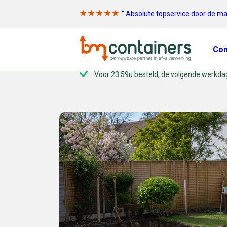
“ Absolute topservice door de m
Con
Voor 23:59u besteld, de volgende werkda