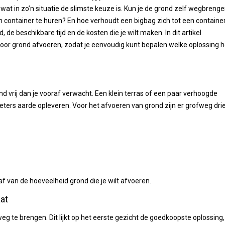
at in zo’n situatie de slimste keuze is. Kun je de grond zelf wegbreng
en container te huren? En hoe verhoudt een bigbag zich tot een containe
de beschikbare tijd en de kosten die je wilt maken. In dit artikel
voor grond afvoeren, zodat je eenvoudig kunt bepalen welke oplossing h
 vrij dan je vooraf verwacht. Een klein terras of een paar verhoogde
ters aarde opleveren. Voor het afvoeren van grond zijn er grofweg dri
af van de hoeveelheid grond die je wilt afvoeren.
aat
eg te brengen. Dit lijkt op het eerste gezicht de goedkoopste oplossing,