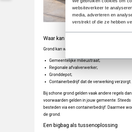
We gebruiken cookies om cont
websiteverkeer te analyseren
media, adverteren en analys
verstrekt of die ze hebben v
Waar kan je grond afvoeren?
Grond kan worden afgevoerd naar verschillende
Gemeentelijke milieustraat;
Regionale afvalverwerker;
Gronddepot;
Containerbedrijf dat de verwerking verzorgt.
Bij schone grond gelden vaak andere regels dan 
voorwaarden gelden in jouw gemeente. Steeds me
besteden via een containerbedrijf. Daarmee wor
de grond.
Een bigbag als tussenoplossing