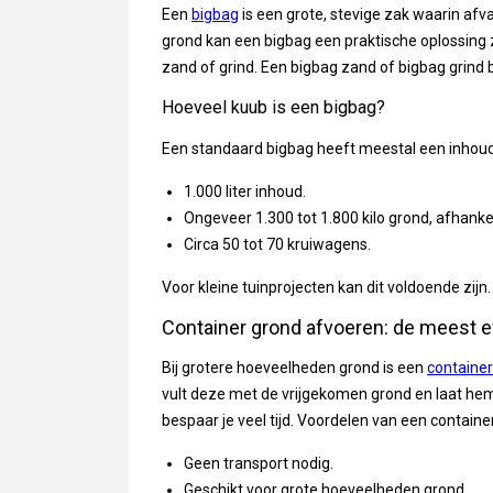
Een
bigbag
is een grote, stevige zak waarin afv
grond kan een bigbag een praktische oplossing
zand of grind. Een bigbag zand of bigbag grind
Hoeveel kuub is een bigbag?
Een standaard bigbag heeft meestal een inhoud 
1.000 liter inhoud.
Ongeveer 1.300 tot 1.800 kilo grond, afhankel
Circa 50 tot 70 kruiwagens.
Voor kleine tuinprojecten kan dit voldoende zij
Container grond afvoeren: de meest e
Bij grotere hoeveelheden grond is een
container
vult deze met de vrijgekomen grond en laat hem
bespaar je veel tijd. Voordelen van een container
Geen transport nodig.
Geschikt voor grote hoeveelheden grond.