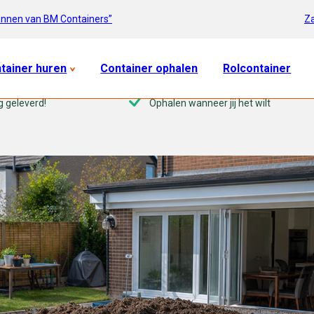
Za
annen van BM Containers”
tainer huren
Container ophalen
Rolcontainer
g geleverd!
Ophalen wanneer jij het wilt