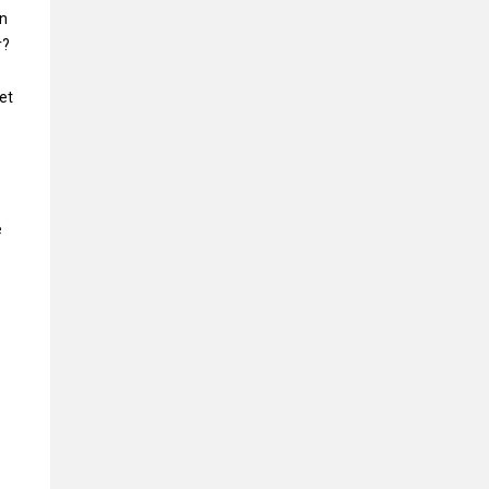
en
r?
et
e