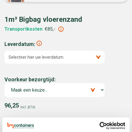
1m³ Bigbag vloerenzand
Transportkosten
€85,-
Leverdatum:
Selecteer hier uw leverdatum
Voorkeur bezorgtijd:
96,25
Incl. BTW
-
+
m3
Inhoud
1