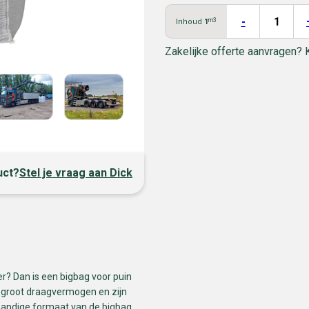
-
m3
Inhoud
1
Zakelijke offerte aanvragen? 
uct?
Stel je vraag aan Dick
er? Dan is een bigbag voor puin
 groot draagvermogen en zijn
 handige formaat van de bigbag