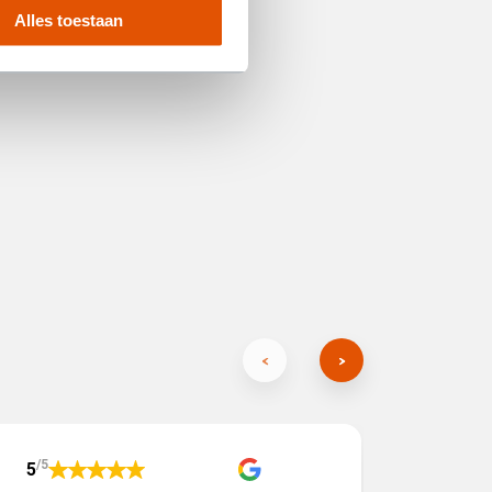
Alles toestaan
/5
/5
5
5