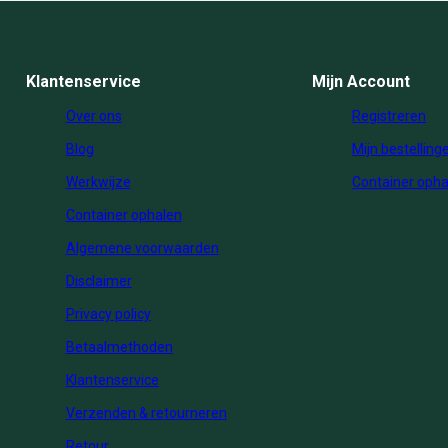
Klantenservice
Mijn Account
Over ons
Registreren
Blog
Mijn bestelling
Werkwijze
Container opha
Container ophalen
Algemene voorwaarden
Disclaimer
Privacy policy
Betaalmethoden
Klantenservice
Verzenden & retourneren
Retour