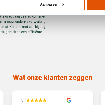
iners biedt diverse voordelen.
Aanpassen
it van ons afvoersysteem, waarbij
 en ophalen. Daarnaast bieden
 je direct aan de slag kunt met
n milieuvriendelijke verwerking
ekomst. Kortom, met een bigbag
eit, gemak en een efficiënte
Wat onze klanten zeggen
/5
5