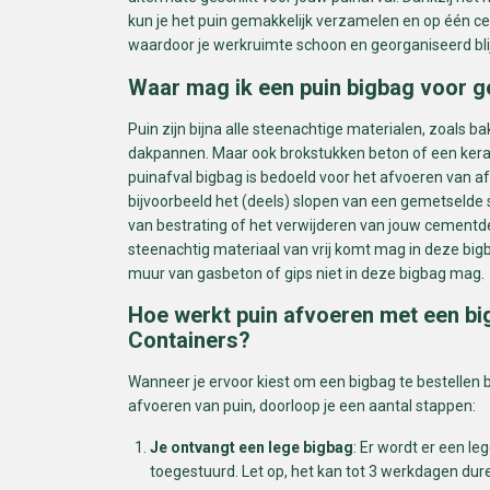
kun je het puin gemakkelijk verzamelen en op één ce
waardoor je werkruimte schoon en georganiseerd blij
Waar mag ik een puin bigbag voor g
Puin zijn bijna alle steenachtige materialen, zoals b
dakpannen. Maar ook brokstukken beton of een ker
puinafval bigbag is bedoeld voor het afvoeren van af
bijvoorbeeld het (deels) slopen van een gemetselde 
van bestrating of het verwijderen van jouw cementde
steenachtig materiaal van vrij komt mag in deze bigb
muur van gasbeton of gips niet in deze bigbag mag.
Hoe werkt puin afvoeren met een b
Containers?
Wanneer je ervoor kiest om een bigbag te bestellen b
afvoeren van puin, doorloop je een aantal stappen:
Je ontvangt een lege bigbag
: Er wordt er een le
toegestuurd. Let op, het kan tot 3 werkdagen du