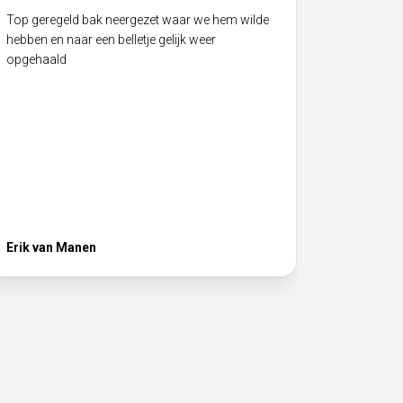
Top geregeld bak neergezet waar we hem wilde
Twee big 
hebben en naar een belletje gelijk weer
een speci
opgehaald
vlekkeloo
product b
Hij heeft 
volgende
het juist
service! 
Erik van Manen
Ferhat