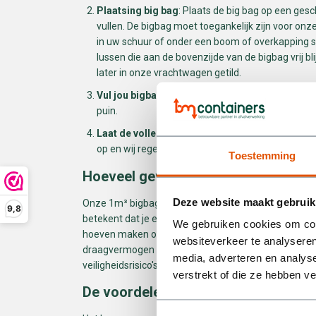
Plaatsing big bag
: Plaats de big bag op een gesc
vullen. De bigbag moet toegankelijk zijn voor on
in uw schuur of onder een boom of overkapping st
lussen die aan de bovenzijde van de bigbag vrij b
later in onze vrachtwagen getild.
Vul jou bigbag met puin
: Ga aan de slag met jou
puin.
Laat de volle big bag ophalen
: Heb je de big ba
op en wij regelen dat de volle bigbag opgehaald w
Toestemming
Hoeveel gewicht kan er in een 1m³ 
Deze website maakt gebruik
Onze 1m³ bigbags voor puin hebben een draagvermo
9,8
betekent dat je een aanzienlijke hoeveelheid puin ku
We gebruiken cookies om cont
hoeven maken over overbelasting. Het is echter bel
websiteverkeer te analyseren
draagvermogen niet te overschrijden om schade aan
media, adverteren en analys
veiligheidsrisico's te voorkomen.
verstrekt of die ze hebben v
De voordelen van een bigbag huren