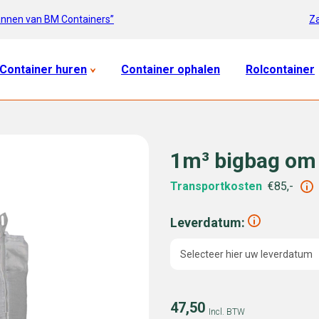
Za
annen van BM Containers”
Container huren
Container ophalen
Rolcontainer
1m³ bigbag om 
Transportkosten
€85,-
Leverdatum:
Selecteer hier uw leverdatum
47,50
Incl. BTW