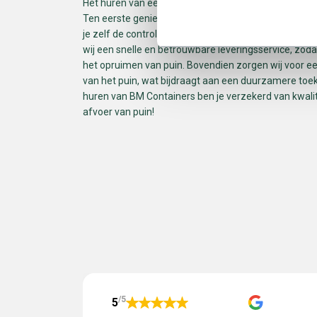
Het huren van een 1m³ bigbag voor puin bij BM Conta
Ten eerste geniet je van het gemak en de flexibilite
je zelf de controle hebt over het moment van vullen
wij een snelle en betrouwbare leveringsservice, zodat
het opruimen van puin. Bovendien zorgen wij voor ee
van het puin, wat bijdraagt aan een duurzamere to
huren van BM Containers ben je verzekerd van kwalit
afvoer van puin!
/5
5