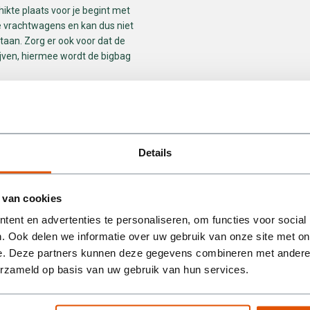
hikte plaats voor je begint met
ze vrachtwagens en kan dus niet
aan. Zorg er ook voor dat de
lijven, hiermee wordt de bigbag
w project en vul de bigbag met
g vol? Neem dan contact met ons
ordt.
Details
bigbag voor puin?
 van cookies
gen van ongeveer 1500 kg. Dit
nt afvoeren zonder je zorgen te
ent en advertenties te personaliseren, om functies voor social
angrijk om het maximale
. Ook delen we informatie over uw gebruik van onze site met on
 de bigbag en eventuele
e. Deze partners kunnen deze gegevens combineren met andere i
erzameld op basis van uw gebruik van hun services.
 van BM Containers