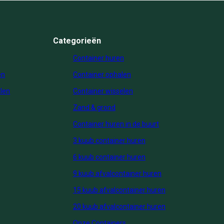
Categorieën
Container huren
en
Container ophalen
len
Container wisselen
Zand & grond
Container huren in de buurt
3 kuub container huren
6 kuub container huren
9 kuub afvalcontainer huren
15 kuub afvalcontainer huren
20 kuub afvalcontainer huren
Onze Containers