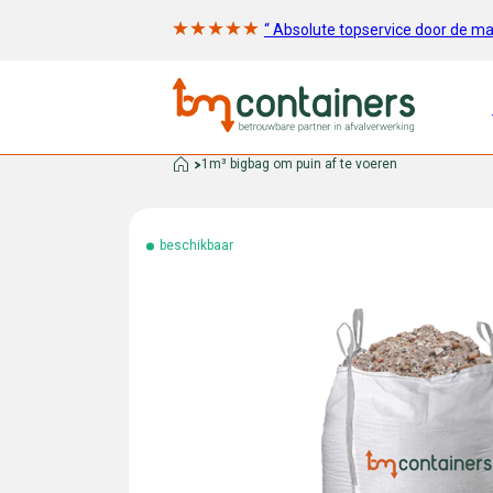
“ Absolute topservice door de m
1m³ bigbag om puin af te voeren
beschikbaar