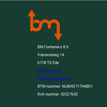
BM Containers B.V.
Fransesteeg 14
6718 TX Ede
(0318) 46 37 40
info@bmcontainers.nl
BTW-nummer: NL869371794B01
KvK-nummer: 42027642