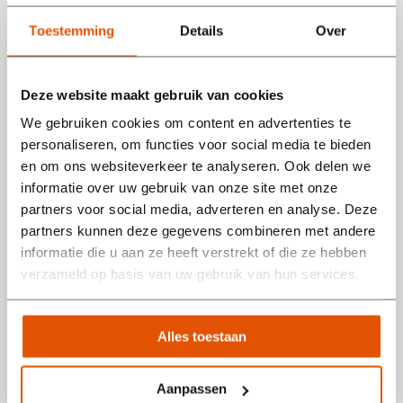
Toestemming
Details
Over
Toevoegen aan winkelwagen
Zakelijke offerte aanvragen? Klik
hier
Deze website maakt gebruik van cookies
We gebruiken cookies om content en advertenties te
personaliseren, om functies voor social media te bieden
Productinformatie
en om ons websiteverkeer te analyseren. Ook delen we
informatie over uw gebruik van onze site met onze
Compost is een waardevol organisch materiaal dat wordt gebruikt
partners voor social media, adverteren en analyse. Deze
om de bodem te verbeteren, planten te voeden en de algehele
partners kunnen deze gegevens combineren met andere
gezondheid van je tuin te bevorderen. Of je nu bezig bent met het
informatie die u aan ze heeft verstrekt of die ze hebben
aanleggen van een nieuwe tuin of het voeden van je gazon: onze
Lees meer
verzameld op basis van uw gebruik van hun services.
compost biedt de perfecte oplossing voor een bloeiende en
weelderige tuin!
Waarvoor gebruik je compost?
Alles toestaan
Compost is een essentiële toevoeging aan elke tuin omdat het de
bodemstructuur verbetert, voedingsstoffen aan de planten levert
Aanpassen