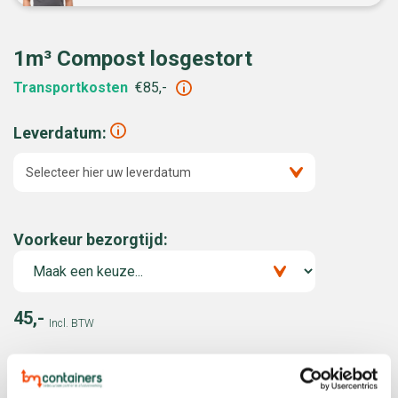
1m³ Compost losgestort
Transportkosten
€85,-
Leverdatum:
Selecteer hier uw leverdatum
Voorkeur bezorgtijd:
45,-
Incl. BTW
-
+
m3
Inhoud
1