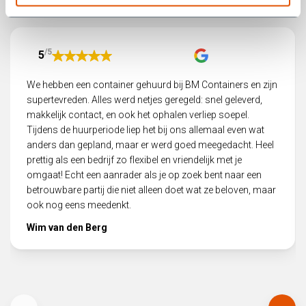
Wat onze klanten zeggen
en de bodemvruchtbaarheid verhoogt. Het wordt gebruikt als
bodemverbeteraar, mulchlaag of meststof voor tuinen, gazons,
bloembedden, moestuinen en plantenbakken. Compost zorgt voor
een betere waterretentie, beluchting van de bodem en vermindert
/5
5
de behoefte aan chemische meststoffen, waardoor het een
duurzame en milieuvriendelijke keuze is voor tuinieren.
We hebben een container gehuurd bij BM Containers en zijn
supertevreden. Alles werd netjes geregeld: snel geleverd,
Wat is het verschil tussen compost en
makkelijk contact, en ook het ophalen verliep soepel.
tuinaarde?
Tijdens de huurperiode liep het bij ons allemaal even wat
anders dan gepland, maar er werd goed meegedacht. Heel
Compost en tuinaarde zijn beide bodemverbeteraars, maar er zijn
prettig als een bedrijf zo flexibel en vriendelijk met je
enkele belangrijke verschillen tussen beide. Compost is het
omgaat! Echt een aanrader als je op zoek bent naar een
resultaat van het natuurlijke afbraakproces van organisch
betrouwbare partij die niet alleen doet wat ze beloven, maar
materiaal zoals groente- en fruitresten, tuinafval en bladeren. Het
ook nog eens meedenkt.
is een levend materiaal vol met micro-organismen, wormen en
andere bodembeestjes die de bodemvruchtbaarheid verhogen.
Wim van den Berg
Tuinaarde daarentegen is een natuurlijk materiaal dat wordt
gewonnen uit de bodem en wordt gebruikt om de grond op te
hogen of te verbeteren.
Hoeveel liter is 1m3 compost?