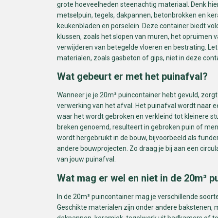
grote hoeveelheden steenachtig materiaal. Denk hier
metselpuin, tegels, dakpannen, betonbrokken en ke
keukenbladen en porselein. Deze container biedt vo
klussen, zoals het slopen van muren, het opruimen 
verwijderen van betegelde vloeren en bestrating. L
materialen, zoals gasbeton of gips, niet in deze con
Wat gebeurt er met het puinafval?
Wanneer je je 20m³ puincontainer hebt gevuld, zorg
verwerking van het afval. Het puinafval wordt naar 
waar het wordt gebroken en verkleind tot kleinere st
breken genoemd, resulteert in gebroken puin of me
wordt hergebruikt in de bouw, bijvoorbeeld als funde
andere bouwprojecten. Zo draag je bij aan een circu
van jouw puinafval.
Wat mag er wel en niet in de 20m³ p
In de 20m³ puincontainer mag je verschillende soort
Geschikte materialen zijn onder andere bakstenen, m
dakpannen, keramiek, tegelwerk uit badkamers of toi