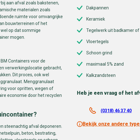
bij aan afval zoals bakstenen,
Dakpannen
ramische materialen zoals
ldoende ruimte voor omvangrijke
Keramiek
van bouwterreinen of het
et wel op dat sommige
Tegelwerk uit badkamer of 
tainer mogen.
Vloertegels
Schoon grind
t BM Containers voor de
maximaal 5% zand
een verwerkingslocatie gebracht,
ukken. Dit proces, ook wel
Kalkzandsteen
nggranulaat. Menggranulaat
ring voor opritten, wegen of
Heb je een vraag of het af
laire economie door het recyclen
(0318) 46 37 40
uincontainer?
Bekijk onze andere type
en steenachtig afval deponeren.
etselpuin, beton, bestrating,
letten, vloertegels en schoon