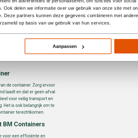
ent en advertenties te personaliseren, om functies voor social
aarbij veel afval vrijkomt.
. Ook delen we informatie over uw gebruik van onze site met on
e. Deze partners kunnen deze gegevens combineren met andere i
erzameld op basis van uw gebruik van hun services.
t, kun je deze eenvoudig
ce te bellen. Wij zorgen ervoor
rdt opgehaald. Mocht je je klus
Aanpassen
nodig, dan kun je de container
ok een ander type container
iner
van de container. Zorg ervoor
nd laadt en dat er geen afval
tieel voor veilig transport en
. Het is ook belangrijk om te
container terechtkomen.
et BM Containers
 voor een efficiënte en