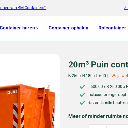
Za
annen van BM Containers”
Container huren
Container ophalen
Rolcontainer
20m³ Puin cont
B 250 x H 180 x L 600 |
Wil je we
L 600.00 x B 250.00 x
Inclusief brengen, op
Razendsnelle haal- en
Meer of minder ruimte n