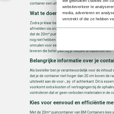
We gebruiken cookies om cont
container een uitstekende keuze voor grote klussen w
websiteverkeer te analyseren
Wat te doen als de container vol is?
media, adverteren en analys
verstrekt of die ze hebben v
Zodra je klaar bent met je klus en de container vol zi
afmelden via onze website of door onze klantenservi
dat de 20m³ puincontainer op de afgesproken dag wo
nog niet hebben afgerond en heb je extra capaciteit 
omruilen voor een nieuwe. Indien nodig kunnen we o
leveren die beter past bij je nieuwe afvalbehoeften.
Belangrijke informatie over je conta
Als besteller ben je verantwoordelijk voor de inhoud 
dat je de container niet hoger dan 20 cm boven de ra
uitsteekt aan de voor-, zij- of achterkant. Dit is essen
voorkomt extra kosten of vertragingen bij de ophaling
controleren dat er geen verboden materialen in de 
Kies voor eenvoud en efficiëntie m
Met de 20m³ puincontainer van BM Containers kies je