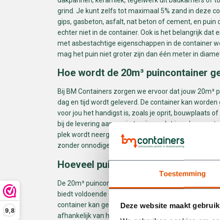
grind. Je kunt zelfs tot maximaal 5% zand in deze co
gips, gasbeton, asfalt, nat beton of cement, en puin
echter niet in de container. Ook is het belangrijk dat
met asbestachtige eigenschappen in de container w
mag het puin niet groter zijn dan één meter in diame
Hoe wordt de 20m³ puincontainer g
Bij BM Containers zorgen we ervoor dat jouw 20m³ 
dag en tijd wordt geleverd. De container kan worden 
voor jou het handigst is, zoals je oprit, bouwplaats o
bij de levering aanwezig te zijn, zodat je zeker weet 
plek wordt neergezet. Zo kun je direct beginnen met 
zonder onnodige vertragingen.
Hoeveel puin past er in een 20m³ co
Toestemming
De 20m³ puincontainer is geschikt voor grote hoeve
biedt voldoende capaciteit voor omvangrijke sloop- 
container kan gemakkelijk tussen de 150 en 200 krui
Deze website maakt gebruik
9,8
afhankelijk van het type puin en hoe compact het wo