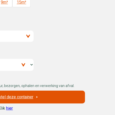
9m³
15m³
uur, bezorgen, ophalen en verwerking van afval.
tel deze container
Klik
hier