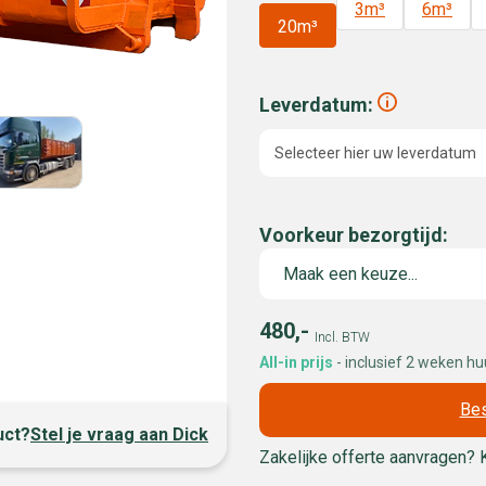
3m³
6m³
20m³
Leverdatum:
Selecteer hier uw leverdatum
Voorkeur bezorgtijd:
480,-
Incl. BTW
All-in prijs
- inclusief 2 weken h
Bes
uct?
Stel je vraag aan Dick
Zakelijke offerte aanvragen? 