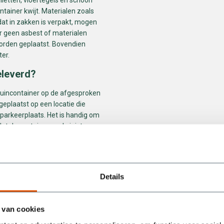
ntainer kwijt. Materialen zoals
 dat in zakken is verpakt, mogen
 er geen asbest of materialen
orden geplaatst. Bovendien
ter.
eleverd?
puincontainer op de afgesproken
geplaatst op een locatie die
f parkeerplaats. Het is handig om
dat de container op de juiste
het afvoeren van je puinafval
ntainer?
Details
elheden steenachtig afval en
en renovatieprojecten. De
wagens vol puin bevatten,
 van cookies
rdt geladen. Hierdoor is deze