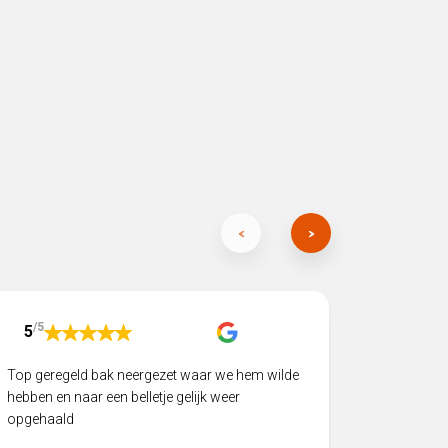
/5
/5
5
5
Top geregeld bak neergezet waar we hem wilde
Twee big 
hebben en naar een belletje gelijk weer
een speci
opgehaald
vlekkeloo
product b