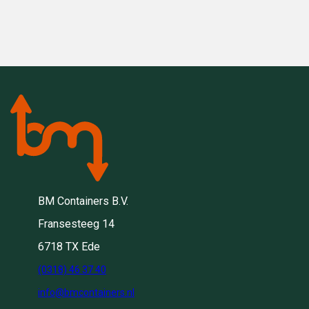
BM Containers B.V.
Fransesteeg 14
6718 TX Ede
(0318) 46 37 40
info@bmcontainers.nl