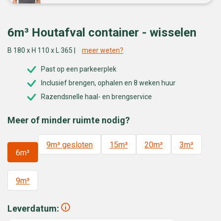
6m³ Houtafval container - wisselen
B 180 x H 110 x L 365 |
meer weten?
Past op een parkeerplek
Inclusief brengen, ophalen en 8 weken huur
Razendsnelle haal- en brengservice
Meer of minder ruimte nodig?
9m³ gesloten
15m³
20m³
3m³
6m³
9m³
Leverdatum: