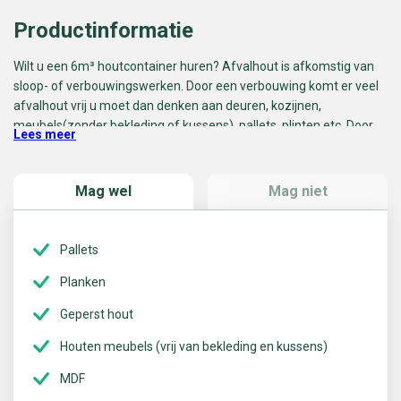
Productinformatie
Wilt u een 6m³ houtcontainer huren? Afvalhout is afkomstig van
sloop- of verbouwingswerken. Door een verbouwing komt er veel
afvalhout vrij u moet dan denken aan deuren, kozijnen,
meubels(zonder bekleding of kussens), pallets, plinten etc. Door
Lees meer
op een snelle, gemakkelijke en goedkope manier kunt bij BM
Containers een 6m³ houtcontainer huren om zo op een
gemakkelijke manier uw houtafval op een verantwoorde wijze af
Mag wel
Mag niet
te voeren.
6m³ houtcontainer plaatsen
Pallets
Wanneer u een 6m³ houtcontainer besteld, komen wij op de
Planken
afgesproken dag en tijd uw container brengen. Wij plaatsen uw
houtcontainer dan bijvoorbeeld op de oprit of parkeerplaats, waar
Geperst hout
u ook maar wenst. Het is raadzaam om tijdens het plaatsen
Houten meubels (vrij van bekleding en kussens)
aanwezig te zijn, zodat uw container op de gewenste plek
geplaats wordt.
MDF
6m³ houtcontainer vol?