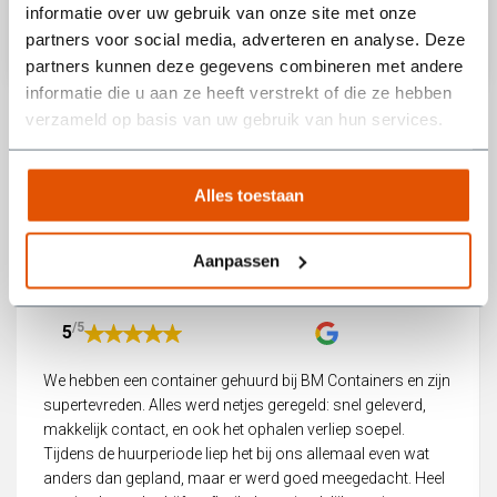
informatie over uw gebruik van onze site met onze
Wat gebeurd er met het afvalhout?
partners voor social media, adverteren en analyse. Deze
Bekijk onze andere type afvalcontainers
partners kunnen deze gegevens combineren met andere
Het hout wordt door BM Containers ingezameld, om vervolgens in
informatie die u aan ze heeft verstrekt of die ze hebben
grote hoeveelheden weg te brengen naar de eindverwerker. Deze
verzameld op basis van uw gebruik van hun services.
snippert het hout in kleine stukjes, waarna alle metalen zoals
bijvoorbeeld spijkers eruit gehaald worden. Daarna wordt het hout
gewassen zoals dat genoemd word, waardoor er mooie schone
Alles toestaan
snippers overblijven. Hier worden vervolgens weer pallets en
houtplaten van gemaakt. Zo draagt u bij aan een circulaire
Wat onze klanten zeggen
economie.
Aanpassen
/5
5
We hebben een container gehuurd bij BM Containers en zijn
supertevreden. Alles werd netjes geregeld: snel geleverd,
makkelijk contact, en ook het ophalen verliep soepel.
Tijdens de huurperiode liep het bij ons allemaal even wat
anders dan gepland, maar er werd goed meegedacht. Heel