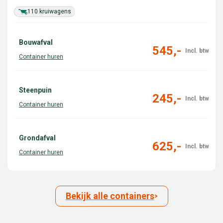
110 kruiwagens
Bouwafval
545,-
Steenpuin
245,-
Grondafval
625,-
Bekijk alle containers