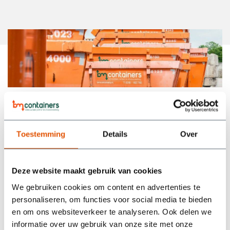
Waarom BM Containers
Wij zijn dé partij in containerverhuur, in regio Veenendaal en
Toestemming
Details
Over
omgeving.
Deze website maakt gebruik van cookies
Alle prijzen zijn all-
8 weken
We gebruiken cookies om content en advertenties te
in
huurperiode
personaliseren, om functies voor social media te bieden
en om ons websiteverkeer te analyseren. Ook delen we
Inbegrepen: Het huren,
8 weken huren tegen 1
plaatsen, ophalen,
scherpe totaalprijs
informatie over uw gebruik van onze site met onze
verwerken van afval en