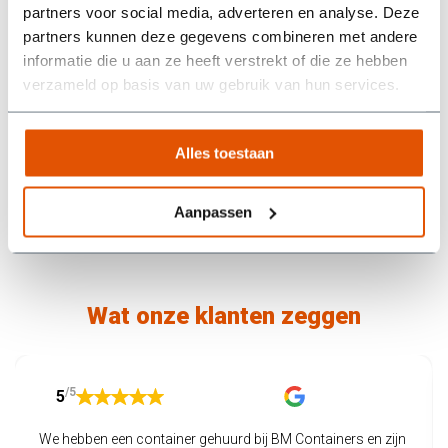
partners voor social media, adverteren en analyse. Deze
milieu toeslag.
partners kunnen deze gegevens combineren met andere
informatie die u aan ze heeft verstrekt of die ze hebben
verzameld op basis van uw gebruik van hun services.
Ophalen wanneer jij
Razendsnelle
wilt
levering
We halen de volle
Voor 23.59u besteld,
Alles toestaan
container op wanneer
volgende werkdag
jij dat wilt.
geleverd.
Aanpassen
Wat onze klanten zeggen
/5
5
We hebben een container gehuurd bij BM Containers en zijn