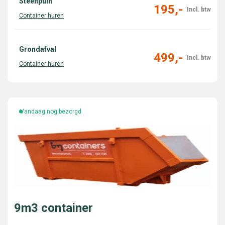
Steenpuin
195,-
Grondafval
499,-
Vandaag nog bezorgd
9m3 container