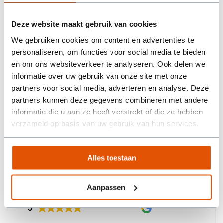
plaatsen, ophalen,
scherpe totaalprijs
verwerken van afval en
milieu toeslag.
Deze website maakt gebruik van cookies
We gebruiken cookies om content en advertenties te
personaliseren, om functies voor social media te bieden
Ophalen wanneer jij
Razendsnelle
en om ons websiteverkeer te analyseren. Ook delen we
wilt
levering
informatie over uw gebruik van onze site met onze
We halen de volle
Voor 23.59u besteld,
partners voor social media, adverteren en analyse. Deze
container op wanneer
volgende werkdag
jij dat wilt.
geleverd.
partners kunnen deze gegevens combineren met andere
informatie die u aan ze heeft verstrekt of die ze hebben
verzameld op basis van uw gebruik van hun services.
Alles toestaan
Wat onze klanten zeggen
Aanpassen
/5
5