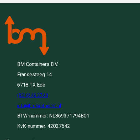
BM Containers B.V.
Fransesteeg 14
6718 TX Ede
(0318) 46 37 40
info@bmcontainers.nl
BTW-nummer: NL869371794B01
KvK-nummer: 42027642