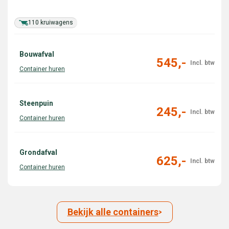
110 kruiwagens
Bouwafval
545,-
Steenpuin
245,-
Grondafval
625,-
Bekijk alle containers