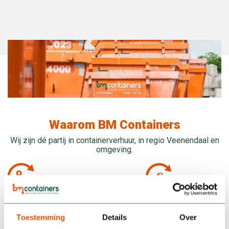
Waarom BM Containers
Wij zijn dé partij in containerverhuur, in regio Veenendaal en
omgeving.
Alle prijzen zijn all-
8 weken
in
huurperiode
Toestemming
Details
Over
Inbegrepen: Het huren,
8 weken huren tegen 1