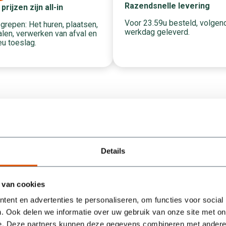
Razendsnelle levering
 prijzen zijn all-in
Voor 23.59u besteld, volgen
grepen: Het huren, plaatsen,
werkdag geleverd.
len, verwerken van afval en
eu toeslag.
Wat onze klanten zeggen
Details
/5
5
 van cookies
Containers werden super snel geleverd en na
ent en advertenties te personaliseren, om functies voor social
een berichtje ook weer keurig optijd opgehaald.
. Ook delen we informatie over uw gebruik van onze site met on
Ook werden mijn vragen snel beantwoord. Als
e. Deze partners kunnen deze gegevens combineren met andere i