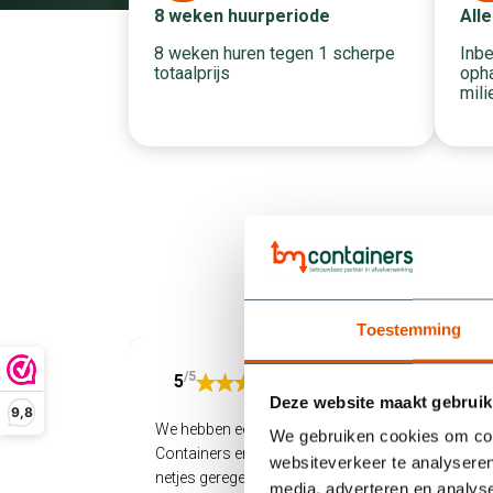
Alle
8 weken huurperiode
Inbe
8 weken huren tegen 1 scherpe
opha
totaalprijs
mili
Toestemming
/5
5
Deze website maakt gebruik
9,8
We hebben een container gehuurd bij BM
We gebruiken cookies om cont
Containers en zijn supertevreden. Alles werd
websiteverkeer te analyseren
netjes geregeld: snel geleverd, makkelijk
media, adverteren en analys