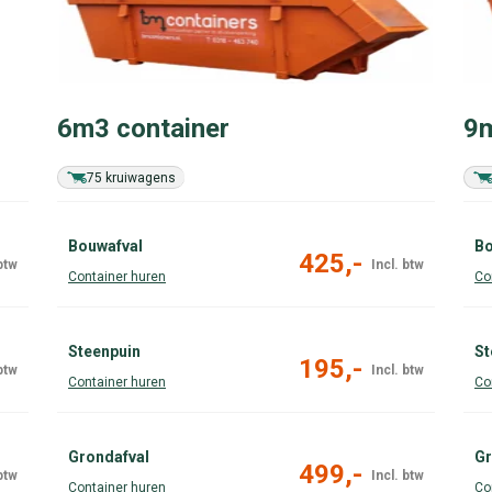
6m3 container
9m
75 kruiwagens
Bouwafval
Bo
425,-
Steenpuin
St
195,-
Grondafval
Gr
499,-