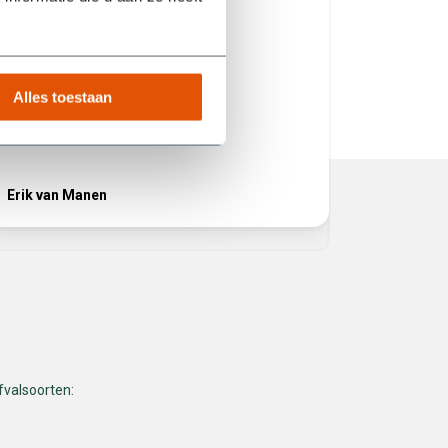
product b
Hij heeft 
volgende
het juist
service! 
Alles toestaan
Erik van Manen
Ferhat
fvalsoorten: