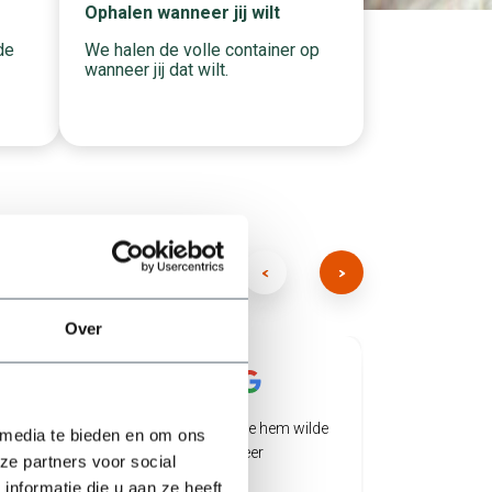
Ophalen wanneer jij wilt
We halen de volle container op
de
wanneer jij dat wilt.
Over
/5
/5
5
5
Top geregeld bak neergezet waar we hem wilde
Twee big 
 media te bieden en om ons
hebben en naar een belletje gelijk weer
een speci
ze partners voor social
opgehaald
vlekkeloo
nformatie die u aan ze heeft