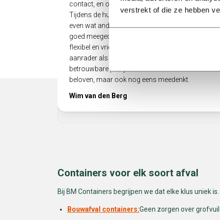
contact, en ook het ophalen verliep soepel.
verstrekt of die ze hebben v
Tijdens de huurperiode liep het bij ons allemaal
even wat anders dan gepland, maar er werd
goed meegedacht. Heel prettig als een bedrijf zo
flexibel en vriendelijk met je omgaat! Echt een
aanrader als je op zoek bent naar een
betrouwbare partij die niet alleen doet wat ze
beloven, maar ook nog eens meedenkt.
Wim van den Berg
Containers voor elk soort afval
Bij BM Containers begrijpen we dat elke klus uniek i
Bouwafval containers:
Geen zorgen over grofvuil