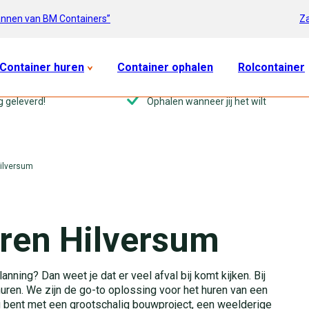
Za
annen van BM Containers”
Container huren
Container ophalen
Rolcontainer
g geleverd!
Ophalen wanneer jij het wilt
Hilversum
ren Hilversum
anning? Dan weet je dat er veel afval bij komt kijken. Bij
ren. We zijn de go-to oplossing voor het huren van een
g bent met een grootschalig bouwproject, een weelderige