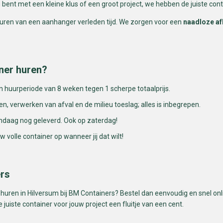
g bent met een kleine klus of een groot project, we hebben de juiste co
t huren van een aanhanger verleden tijd. We zorgen voor een
naadloze afh
ner huren?
n huurperiode van 8 weken tegen 1 scherpe totaalprijs.
en, verwerken van afval en de milieu toeslag; alles is inbegrepen.
andaag nog geleverd. Ook op zaterdag!
 volle container op wanneer jij dat wilt!
ers
 huren in Hilversum bij BM Containers? Bestel dan eenvoudig en snel on
juiste container voor jouw project een fluitje van een cent.