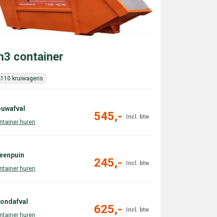
3 container
110 kruiwagens
uwafval
545,-
eenpuin
245,-
ondafval
625,-