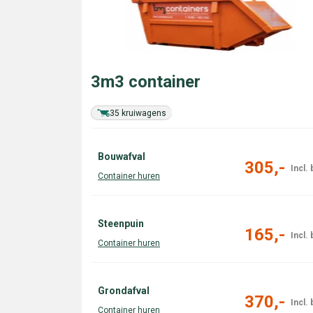
3m3 container
35 kruiwagens
Bouwafval
305,-
Steenpuin
165,-
Grondafval
370,-