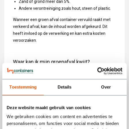
Zand of grond meer dan 5%.
Andere verontreiniging zoals hout, steen of plastic.
Wanneer een groen afval container vervuild raakt met
verkeerd afval, kan de inhoud worden afgekeurd. Dit
heeft invloed op de verwerking en kan extra kosten
veroorzaken.
Waar kan ik mijn groenafval kwijt?
De vraag “waar kan ik mijn groenafval kwijt?” hangt af
van de hoeveelheid afval.
Toestemming
Details
Over
Je kunt groenafval kwijt bij:
De gemeentelijke milieustraat.
Deze website maakt gebruik van cookies
De groene kliko (bij kleine hoeveelheden).
Een groenafval container huren.
We gebruiken cookies om content en advertenties te
personaliseren, om functies voor social media te bieden
Bij grotere volumes is een container huren tuin vaak de