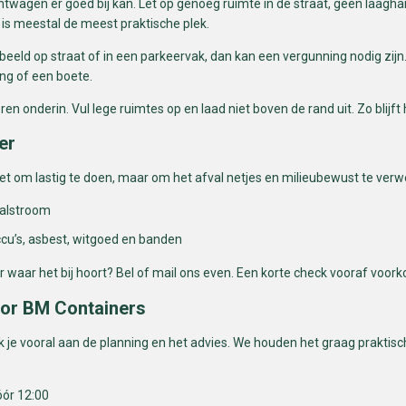
chtwagen er goed bij kan. Let op genoeg ruimte in de straat, geen laagh
, is meestal de meest praktische plek.
beeld op straat of in een parkeervak, dan kan een vergunning nodig zijn.
ng of een boete.
n onderin. Vul lege ruimtes op en laad niet boven de rand uit. Zo blijft 
er
niet om lastig te doen, maar om het afval netjes en milieubewust te verw
valstroom
ccu’s, asbest, witgoed en banden
er waar het bij hoort? Bel of mail ons even. Een korte check vooraf voo
oor BM Containers
 je vooral aan de planning en het advies. We houden het graag praktis
óór 12:00