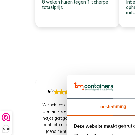
Inbe
8 weken huren tegen 1 scherpe
opha
totaalprijs
mili
/5
5
We hebben een container gehuurd bij BM
Toestemming
Containers en zijn supertevreden. Alles werd
netjes geregeld: snel geleverd, makkelijk
contact, en ook het ophalen verliep soepel.
Deze website maakt gebruik
9,8
Tijdens de huurperiode liep het bij ons allemaal