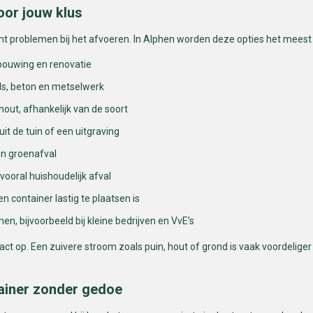
oor jouw klus
omt problemen bij het afvoeren. In Alphen worden deze opties het mees
rbouwing en renovatie
els, beton en metselwerk
hout, afhankelijk van de soort
uit de tuin of een uitgraving
en groenafval
vooral huishoudelijk afval
en container lastig te plaatsen is
en, bijvoorbeeld bij kleine bedrijven en VvE’s
ct op. Een zuivere stroom zoals puin, hout of grond is vaak voordelig
ntainer zonder gedoe