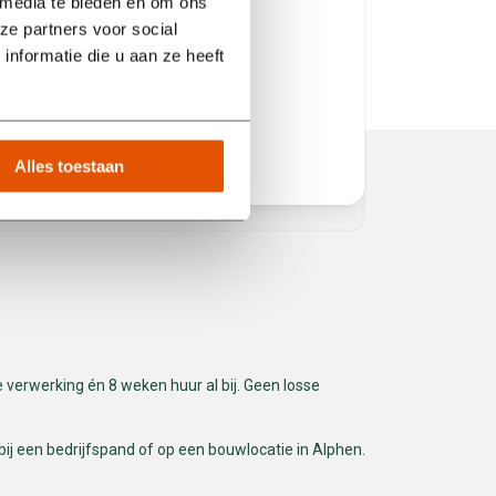
 media te bieden en om ons
volgende
ze partners voor social
het juist
nformatie die u aan ze heeft
service! 
Alles toestaan
Erik van Manen
Ferhat
 de verwerking én 8 weken huur al bij. Geen losse
bij een bedrijfspand of op een bouwlocatie in Alphen.