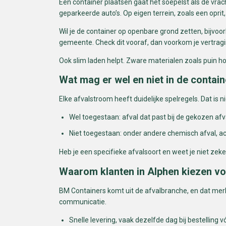
Een container plaatsen gaat het soepelst als de vra
geparkeerde auto’s. Op eigen terrein, zoals een oprit
Wil je de container op openbare grond zetten, bijvoor
gemeente. Check dit vooraf, dan voorkom je vertragi
Ook slim laden helpt. Zware materialen zoals puin hore
Wat mag er wel en niet in de contain
Elke afvalstroom heeft duidelijke spelregels. Dat is 
Wel toegestaan: afval dat past bij de gekozen af
Niet toegestaan: onder andere chemisch afval, a
Heb je een specifieke afvalsoort en weet je niet zek
Waarom klanten in Alphen kiezen v
BM Containers komt uit de afvalbranche, en dat merk
communicatie.
Snelle levering, vaak dezelfde dag bij bestelling v