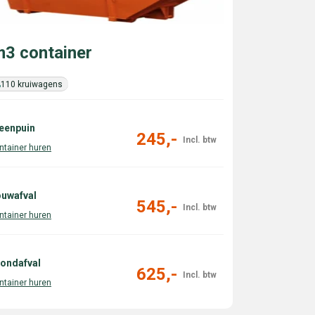
3 container
110 kruiwagens
eenpuin
245,-
uwafval
545,-
ondafval
625,-