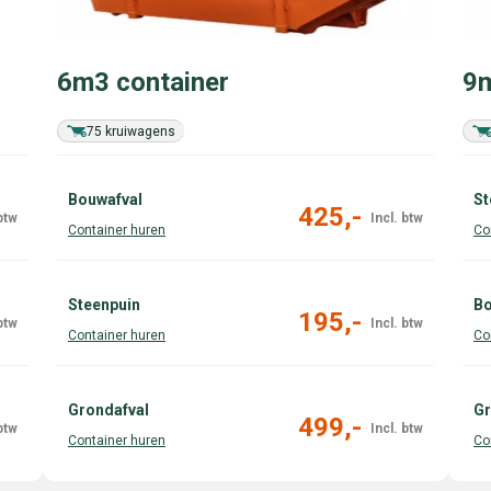
6m3 container
9m
75 kruiwagens
Bouwafval
St
425,-
Steenpuin
Bo
195,-
Grondafval
Gr
499,-