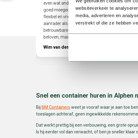
We gebruiken cookies om cont
even wat anders dan gepland, maar er werd
websiteverkeer te analyseren
goed meegedacht. Heel prettig als een bedrijf zo
media, adverteren en analys
flexibel en vriendelijk met je omgaat! Echt een
verstrekt of die ze hebben v
aanrader als je op zoek bent naar een
betrouwbare partij die niet alleen doet wat ze
beloven, maar ook nog eens meedenkt.
Wim van den Berg
Snel een container huren in Alphen m
Bij
BM Containers
weet je vooraf waar je aan toe bent.
toeslagen achteraf, geen ingewikkelde rekensommet
Dat werkt prettig bij een verbouwing, een grote opru
Is hij eerder vol dan verwacht, of ben je sneller kla