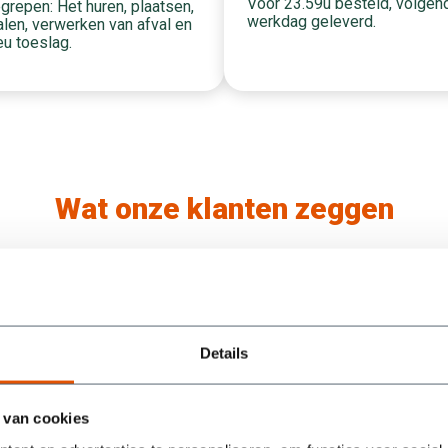
Voor 23.59u besteld, volgen
grepen: Het huren, plaatsen,
werkdag geleverd.
len, verwerken van afval en
eu toeslag.
Wat onze klanten zeggen
/5
5
Containers werden super snel geleverd en na
Details
een berichtje ook weer keurig optijd opgehaald.
Ook werden mijn vragen snel beantwoord. Als
je dus een afval container zoekt moet je bij deze
 van cookies
mensen zijn.