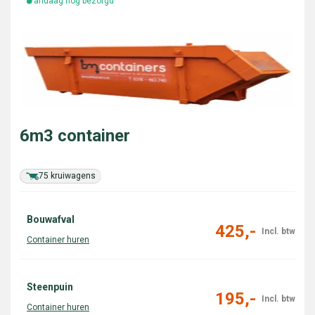
Vandaag nog bezorgd
6m3 container
75 kruiwagens
Bouwafval
425,-
Steenpuin
195,-