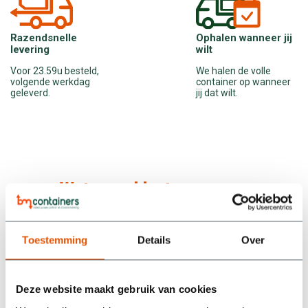
Ophalen wanneer jij
Razendsnelle
wilt
levering
We halen de volle
Voor 23.59u besteld,
container op wanneer
volgende werkdag
jij dat wilt.
geleverd.
Wat onze klanten zeggen
Toestemming
Details
Over
/5
5
We hebben een container gehuurd bij BM Containers en zijn
supertevreden. Alles werd netjes geregeld: snel geleverd,
Deze website maakt gebruik van cookies
makkelijk contact, en ook het ophalen verliep soepel.