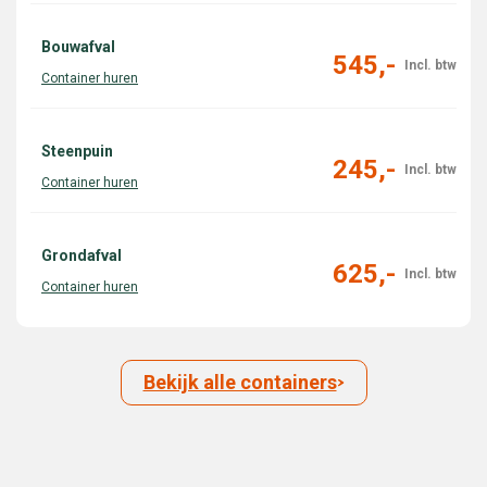
Bouwafval
545,-
Steenpuin
245,-
Grondafval
625,-
Bekijk alle containers