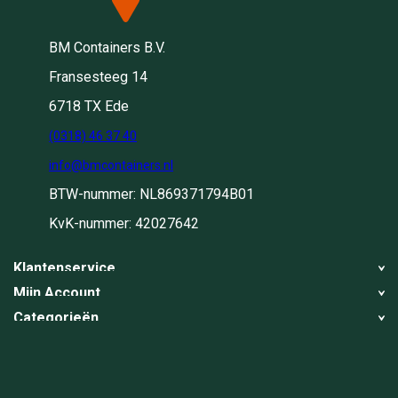
BM Containers B.V.
Fransesteeg 14
6718 TX Ede
(0318) 46 37 40
info@bmcontainers.nl
BTW-nummer: NL869371794B01
KvK-nummer: 42027642
Klantenservice
Mijn Account
Over ons
Categorieën
Registreren
Blog
Container huren
Mijn bestellingen
Werkwijze
Container ophalen
Container ophalen
Container ophalen