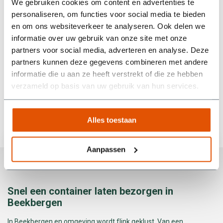
We gebruiken cookies om content en advertenties te
Tijdens de huurperiode liep het bij ons allemaal even wat
personaliseren, om functies voor social media te bieden
anders dan gepland, maar er werd goed meegedacht. Heel
en om ons websiteverkeer te analyseren. Ook delen we
prettig als een bedrijf zo flexibel en vriendelijk met je
informatie over uw gebruik van onze site met onze
omgaat! Echt een aanrader als je op zoek bent naar een
partners voor social media, adverteren en analyse. Deze
betrouwbare partij die niet alleen doet wat ze beloven, maar
partners kunnen deze gegevens combineren met andere
ook nog eens meedenkt.
informatie die u aan ze heeft verstrekt of die ze hebben
Wim van den Berg
verzameld op basis van uw gebruik van hun services.
Alles toestaan
Aanpassen
Snel een container laten bezorgen in
Beekbergen
In Beekbergen en omgeving wordt flink geklust. Van een