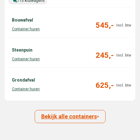
110 kruiwagens
Bouwafval
545,-
Steenpuin
245,-
Grondafval
625,-
Bekijk alle containers