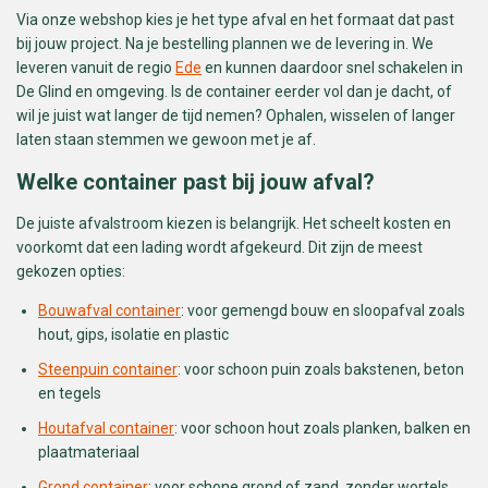
Via onze webshop kies je het type afval en het formaat dat past
bij jouw project. Na je bestelling plannen we de levering in. We
leveren vanuit de regio
Ede
en kunnen daardoor snel schakelen in
De Glind en omgeving. Is de container eerder vol dan je dacht, of
wil je juist wat langer de tijd nemen? Ophalen, wisselen of langer
laten staan stemmen we gewoon met je af.
Welke container past bij jouw afval?
De juiste afvalstroom kiezen is belangrijk. Het scheelt kosten en
voorkomt dat een lading wordt afgekeurd. Dit zijn de meest
gekozen opties:
Bouwafval container
: voor gemengd bouw en sloopafval zoals
hout, gips, isolatie en plastic
Steenpuin container
: voor schoon puin zoals bakstenen, beton
en tegels
Houtafval container
: voor schoon hout zoals planken, balken en
plaatmateriaal
Grond container
: voor schone grond of zand, zonder wortels,