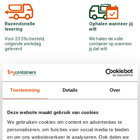
Ophalen wanneer jij
Razendsnelle
wilt
levering
We halen de volle
Voor 23.59u besteld,
container op wanneer
volgende werkdag
jij dat wilt.
geleverd.
Toestemming
Details
Over
Wat onze klanten zeggen
Deze website maakt gebruik van cookies
/5
5
We gebruiken cookies om content en advertenties te
personaliseren, om functies voor social media te bieden
We hebben een container gehuurd bij BM Containers en zijn
en om ons websiteverkeer te analyseren. Ook delen we
supertevreden. Alles werd netjes geregeld: snel geleverd,