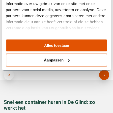
informatie over uw gebruik van onze site met onze
makkelijk contact, en ook het ophalen verliep soepel.
Tijdens de huurperiode liep het bij ons allemaal even wat
partners voor social media, adverteren en analyse. Deze
anders dan gepland, maar er werd goed meegedacht. Heel
partners kunnen deze gegevens combineren met andere
prettig als een bedrijf zo flexibel en vriendelijk met je
informatie die u aan ze heeft verstrekt of die ze hebben
omgaat! Echt een aanrader als je op zoek bent naar een
verzameld op basis van uw gebruik van hun services.
betrouwbare partij die niet alleen doet wat ze beloven, maar
ook nog eens meedenkt.
Alles toestaan
Wim van den Berg
Aanpassen
Snel een container huren in De Glind: zo
werkt het