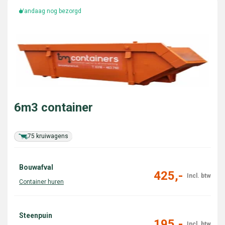
Vandaag nog bezorgd
6m3 container
75 kruiwagens
Bouwafval
425,-
Steenpuin
195,-