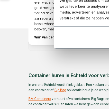
We gebruiken cookies om cont
even wat anders dan gepland, maar er werd
websiteverkeer te analyseren
goed meegedacht. Heel prettig als een bedrijf zo
media, adverteren en analys
flexibel en vriendelijk met je omgaat! Echt een
verstrekt of die ze hebben v
aanrader als je op zoek bent naar een
betrouwbare partij die niet alleen doet wat ze
beloven, maar ook nog eens meedenkt.
Wim van den Berg
Container huren in Echteld voor ver
In en rond Echteld wordt flink geklust. Een keuken er
een container of
Big Bag
op locatie houd je de werkple
BM Containers
verhuurt afvalcontainers, Big Bags en 
de container vol is? Dan laten we hem gewoon eerder 