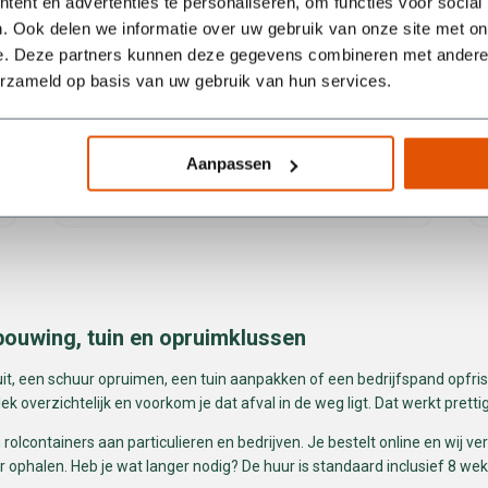
ent en advertenties te personaliseren, om functies voor social
. Ook delen we informatie over uw gebruik van onze site met on
e. Deze partners kunnen deze gegevens combineren met andere i
erzameld op basis van uw gebruik van hun services.
Aanpassen
Blauwe Willem
bouwing, tuin en opruimklussen
uit, een schuur opruimen, een tuin aanpakken of een bedrijfspand opfriss
k overzichtelijk en voorkom je dat afval in de weg ligt. Dat werkt prettig
rolcontainers aan particulieren en bedrijven. Je bestelt online en wij ve
ophalen. Heb je wat langer nodig? De huur is standaard inclusief 8 weke