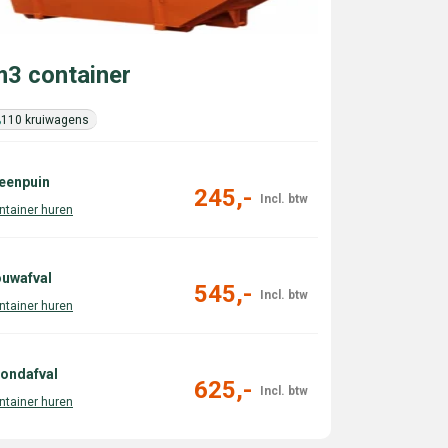
3 container
110 kruiwagens
eenpuin
245,-
uwafval
545,-
ondafval
625,-