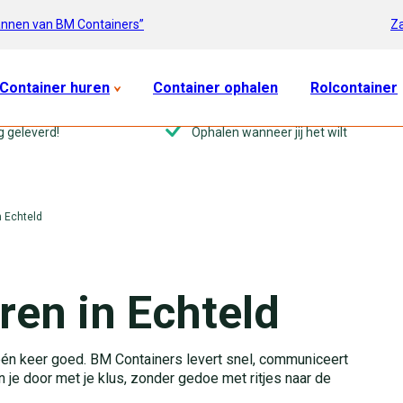
Za
annen van BM Containers”
Container huren
Container ophalen
Rolcontainer
g geleverd!
Ophalen wanneer jij het wilt
n Echteld
ren in Echteld
in één keer goed. BM Containers levert snel, communiceert
un je door met je klus, zonder gedoe met ritjes naar de