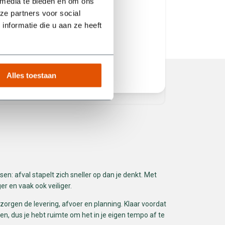
 media te bieden en om ons
volgende
ze partners voor social
het juist
nformatie die u aan ze heeft
service! 
Alles toestaan
Erik van Manen
Ferhat
en: afval stapelt zich sneller op dan je denkt. Met
er en vaak ook veiliger.
rzorgen de levering, afvoer en planning. Klaar voordat
n, dus je hebt ruimte om het in je eigen tempo af te