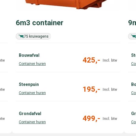
6m3 container
9m
75 kruiwagens
Bouwafval
St
425,-
Steenpuin
Bo
195,-
Grondafval
Gr
499,-