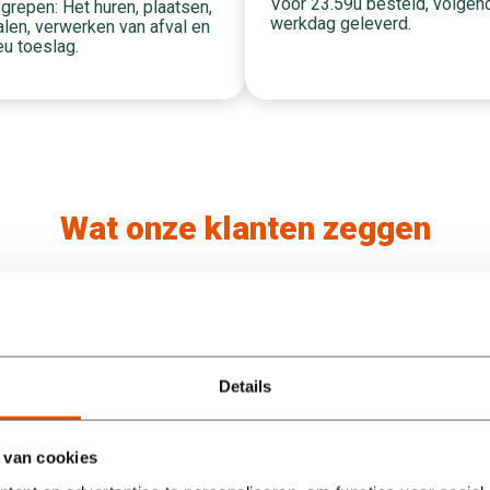
Voor 23.59u besteld, volgen
grepen: Het huren, plaatsen,
werkdag geleverd.
len, verwerken van afval en
eu toeslag.
Wat onze klanten zeggen
/5
5
Containers werden super snel geleverd en na
Details
een berichtje ook weer keurig optijd opgehaald.
Ook werden mijn vragen snel beantwoord. Als
je dus een afval container zoekt moet je bij deze
 van cookies
mensen zijn.