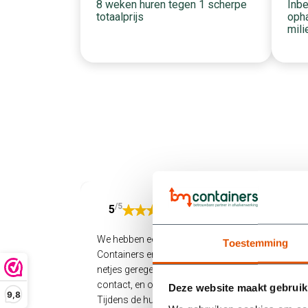
Inbe
8 weken huren tegen 1 scherpe
opha
totaalprijs
mili
/5
5
We hebben een container gehuurd bij BM
Toestemming
Containers en zijn supertevreden. Alles werd
netjes geregeld: snel geleverd, makkelijk
contact, en ook het ophalen verliep soepel.
Deze website maakt gebruik
9,8
Tijdens de huurperiode liep het bij ons allemaal