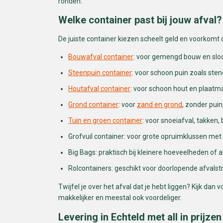
ronden.
Welke container past bij jouw afval?
De juiste container kiezen scheelt geld en voorkomt d
Bouwafval container
: voor gemengd bouw en sloop
Steenpuin container
: voor schoon puin zoals sten
Houtafval container
: voor schoon hout en plaatmat
Grond container
: voor
zand en grond
, zonder puin
Tuin en groen container
: voor snoeiafval, takken,
Grofvuil container: voor grote opruimklussen met
Big Bags: praktisch bij kleinere hoeveelheden of al
Rolcontainers: geschikt voor doorlopende afvalstr
Twijfel je over het afval dat je hebt liggen? Kijk dan
makkelijker en meestal ook voordeliger.
Levering in Echteld met all in prijzen