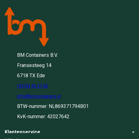
BM Containers B.V.
Fransesteeg 14
6718 TX Ede
(0318) 46 37 40
info@bmcontainers.nl
BTW-nummer: NL869371794B01
KvK-nummer: 42027642
Klantenservice