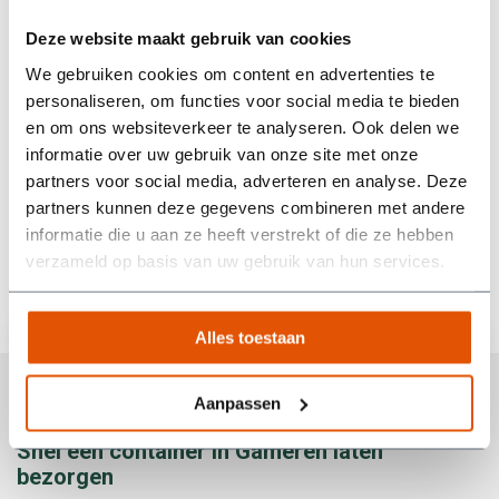
makkelijk contact, en ook het ophalen verliep soepel.
Deze website maakt gebruik van cookies
Tijdens de huurperiode liep het bij ons allemaal even wat
anders dan gepland, maar er werd goed meegedacht. Heel
We gebruiken cookies om content en advertenties te
prettig als een bedrijf zo flexibel en vriendelijk met je
personaliseren, om functies voor social media te bieden
omgaat! Echt een aanrader als je op zoek bent naar een
en om ons websiteverkeer te analyseren. Ook delen we
betrouwbare partij die niet alleen doet wat ze beloven, maar
informatie over uw gebruik van onze site met onze
ook nog eens meedenkt.
partners voor social media, adverteren en analyse. Deze
Wim van den Berg
partners kunnen deze gegevens combineren met andere
informatie die u aan ze heeft verstrekt of die ze hebben
verzameld op basis van uw gebruik van hun services.
Alles toestaan
Aanpassen
Snel een container in Gameren laten
bezorgen