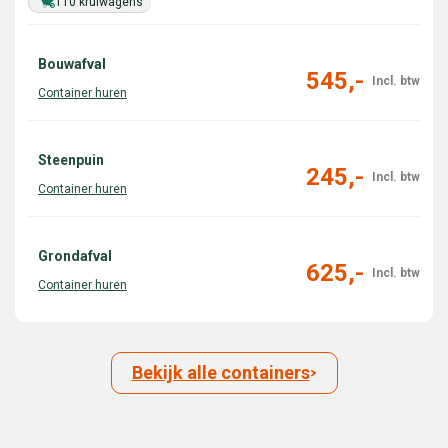
110 kruiwagens
Bouwafval
545,-
Steenpuin
245,-
Grondafval
625,-
Bekijk alle containers