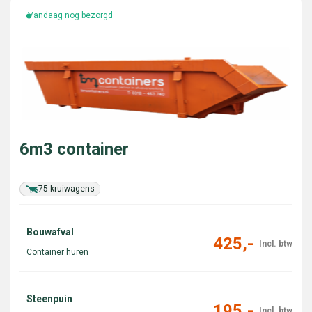
Vandaag nog bezorgd
6m3 container
75 kruiwagens
Bouwafval
425,-
Steenpuin
195,-