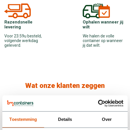
Ophalen wanneer jij
Razendsnelle
wilt
levering
We halen de volle
Voor 23.59u besteld,
container op wanneer
volgende werkdag
jij dat wilt.
geleverd.
Wat onze klanten zeggen
/5
5
Toestemming
Details
Over
We hebben een container gehuurd bij BM Containers en zijn
supertevreden. Alles werd netjes geregeld: snel geleverd,