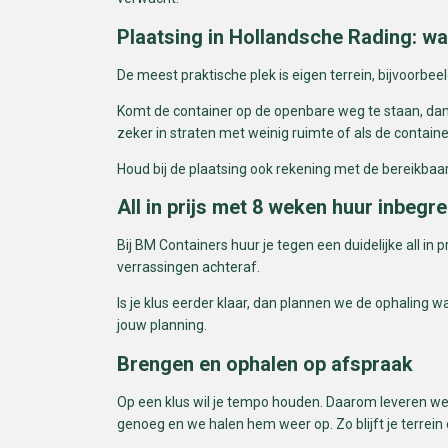
Plaatsing in Hollandsche Rading: wa
De meest praktische plek is eigen terrein, bijvoorbe
Komt de container op de openbare weg te staan, dan k
zeker in straten met weinig ruimte of als de containe
Houd bij de plaatsing ook rekening met de bereikba
All in prijs met 8 weken huur inbegr
Bij BM Containers huur je tegen een duidelijke all in 
verrassingen achteraf.
Is je klus eerder klaar, dan plannen we de ophaling w
jouw planning.
Brengen en ophalen op afspraak
Op een klus wil je tempo houden. Daarom leveren we s
genoeg en we halen hem weer op. Zo blijft je terrei