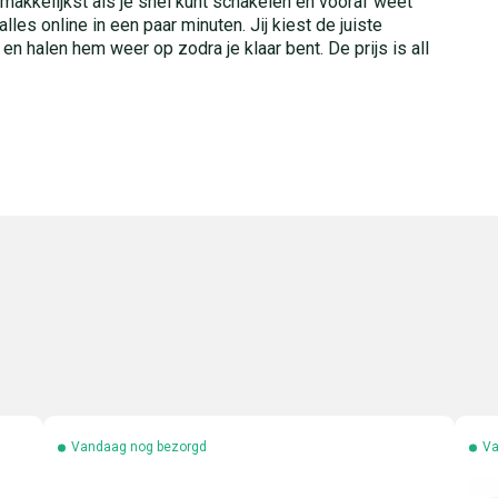
makkelijkst als je snel kunt schakelen en vooraf weet
lles online in een paar minuten. Jij kiest de juiste
 en halen hem weer op zodra je klaar bent. De prijs is all
Vandaag nog bezorgd
Va