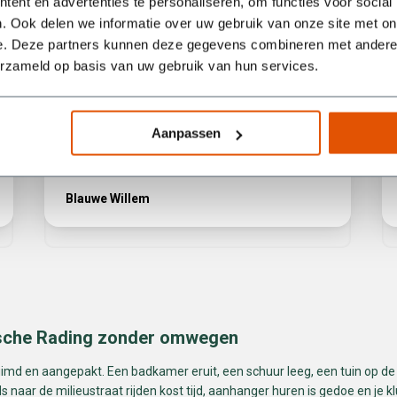
ent en advertenties te personaliseren, om functies voor social
Ook werden mijn vragen snel beantwoord. Als
. Ook delen we informatie over uw gebruik van onze site met on
je dus een afval container zoekt moet je bij deze
e. Deze partners kunnen deze gegevens combineren met andere i
mensen zijn.
erzameld op basis van uw gebruik van hun services.
Aanpassen
Blauwe Willem
ndsche Rading zonder omwegen
md en aangepakt. Een badkamer eruit, een schuur leeg, een tuin op de 
s naar de milieustraat rijden kost tijd, aanhanger huren is gedoe en je klu