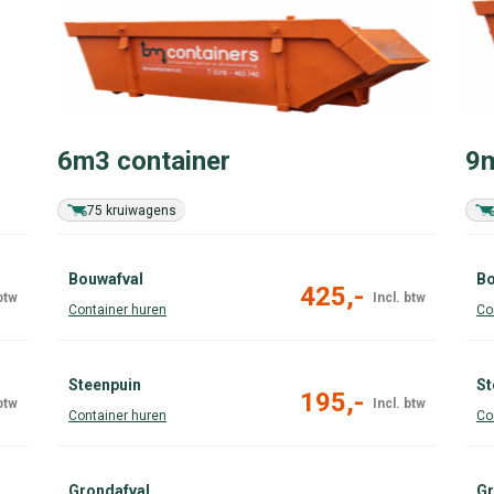
6m3 container
9m
75 kruiwagens
Bouwafval
Bo
425,-
Steenpuin
St
195,-
Grondafval
Gr