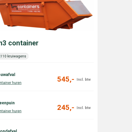
3 container
110 kruiwagens
uwafval
545,-
eenpuin
245,-
ondafval