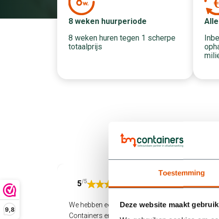
Alle
8 weken huurperiode
Inbe
8 weken huren tegen 1 scherpe
opha
totaalprijs
mili
Toestemming
/5
5
Deze website maakt gebruik
We hebben een container gehuurd bij BM
9,8
Containers en zijn supertevreden. Alles werd