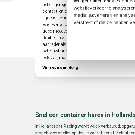
We gebruiken cookies om cont
netjes geregeld: snel geleverd, makkelijk
websiteverkeer te analyseren
contact, en ook het ophalen verliep soepel.
media, adverteren en analys
Tijdens de huurperiode liep het bij ons allemaal
verstrekt of die ze hebben v
even wat anders dan gepland, maar er werd
goed meegedacht. Heel prettig als een bedrijf zo
flexibel en vriendelijk met je omgaat! Echt een
aanrader als je op zoek bent naar een
betrouwbare partij die niet alleen doet wat ze
beloven, maar ook nog eens meedenkt.
Wim van den Berg
Snel een container huren in Holla
In Hollandsche Rading wordt volop verbouwd, opgerui
stapelt zich sneller op dan je vooraf denkt. Zelf steed