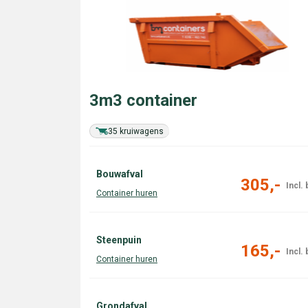
3m3 container
35 kruiwagens
Bouwafval
305,-
Steenpuin
165,-
Grondafval