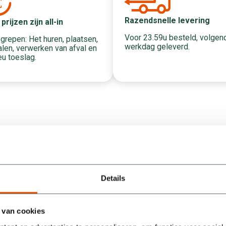
Razendsnelle levering
 prijzen zijn all-in
Voor 23.59u besteld, volgen
grepen: Het huren, plaatsen,
werkdag geleverd.
len, verwerken van afval en
eu toeslag.
Wat onze klanten zeggen
Details
/5
5
 van cookies
Containers werden super snel geleverd en na
een berichtje ook weer keurig optijd opgehaald.