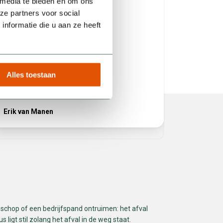
 media te bieden en om ons
opgehaald
vlekkeloo
ze partners voor social
product b
nformatie die u aan ze heeft
Hij heeft 
volgende
het juist
service! 
Alles toestaan
Erik van Manen
Ferhat
schop of een bedrijfspand ontruimen: het afval
s ligt stil zolang het afval in de weg staat.