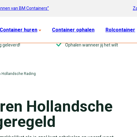
Za
annen van BM Containers”
Container huren
Container ophalen
Rolcontainer
g geleverd!
Ophalen wanneer jij het wilt
n Hollandsche Rading
ren Hollandsche
geregeld