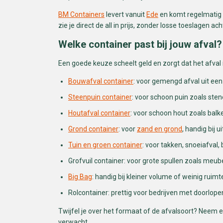
BM Containers
levert vanuit
Ede
en komt regelmatig i
zie je direct de all in prijs, zonder losse toeslagen ac
Welke container past bij jouw afval?
Een goede keuze scheelt geld en zorgt dat het afval
Bouwafval container
: voor gemengd afval uit een
Steenpuin container
: voor schoon puin zoals sten
Houtafval container
: voor schoon hout zoals balk
Grond container
: voor
zand en grond
, handig bij 
Tuin en groen container
: voor takken, snoeiafval
Grofvuil container: voor grote spullen zoals meub
Big Bag
: handig bij kleiner volume of weinig ruimt
Rolcontainer: prettig voor bedrijven met doorlope
Twijfel je over het formaat of de afvalsoort? Neem ev
verwacht.