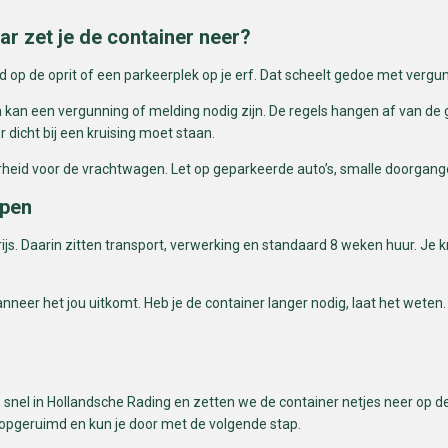
ar zet je de container neer?
eld op de oprit of een parkeerplek op je erf. Dat scheelt gedoe met ver
an een vergunning of melding nodig zijn. De regels hangen af van de gem
r dicht bij een kruising moet staan.
arheid voor de vrachtwagen. Let op geparkeerde auto’s, smalle doorga
epen
prijs. Daarin zitten transport, verwerking en standaard 8 weken huur. Je 
anneer het jou uitkomt. Heb je de container langer nodig, laat het weten
nel in Hollandsche Rading en zetten we de container netjes neer op de 
n opgeruimd en kun je door met de volgende stap.