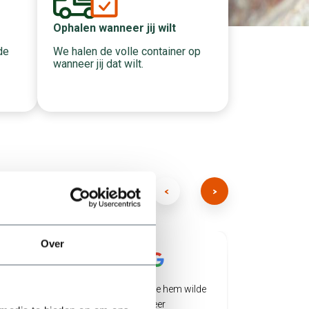
Ophalen wanneer jij wilt
We halen de volle container op
de
wanneer jij dat wilt.
Over
/5
/5
5
5
Top geregeld bak neergezet waar we hem wilde
Twee big 
hebben en naar een belletje gelijk weer
een speci