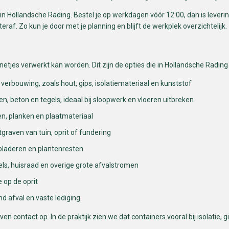
n Hollandsche Rading. Bestel je op werkdagen vóór 12:00, dan is leverin
hteraf. Zo kun je door met je planning en blijft de werkplek overzichtelijk.
 netjes verwerkt kan worden. Dit zijn de opties die in Hollandsche Radi
 verbouwing, zoals hout, gips, isolatiemateriaal en kunststof
en, beton en tegels, ideaal bij sloopwerk en vloeren uitbreken
en, planken en plaatmateriaal
uitgraven van tuin, oprit of fundering
, bladeren en plantenresten
els, huisraad en overige grote afvalstromen
e op de oprit
nd afval en vaste lediging
en contact op. In de praktijk zien we dat containers vooral bij isolatie, 