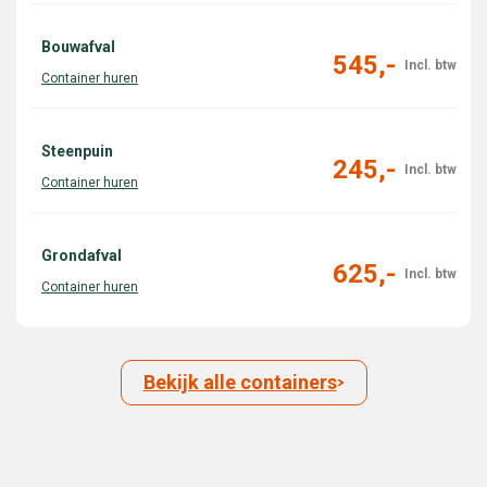
Bouwafval
545,-
Steenpuin
245,-
Grondafval
625,-
Bekijk alle containers