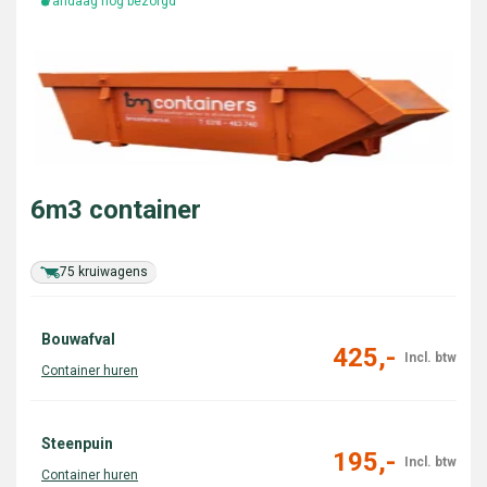
Vandaag nog bezorgd
6m3 container
75 kruiwagens
Bouwafval
425,-
Steenpuin
195,-