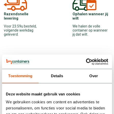
Ophalen wanneer jij
Razendsnelle
wilt
levering
We halen de volle
Voor 23.59u besteld,
container op wanneer
volgende werkdag
jij dat wilt.
geleverd.
Wat onze klanten zeggen
Toestemming
Details
Over
/5
5
Deze website maakt gebruik van cookies
We hebben een container gehuurd bij BM Containers en zijn
We gebruiken cookies om content en advertenties te
supertevreden. Alles werd netjes geregeld: snel geleverd,
personaliseren, om functies voor social media te bieden
makkelijk contact, en ook het ophalen verliep soepel.