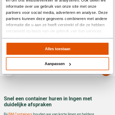
en om ons websiteverkeer te analyseren. Ook delen we
Tijdens de huurperiode liep het bij ons allemaal even wat
informatie over uw gebruik van onze site met onze
anders dan gepland, maar er werd goed meegedacht. Heel
partners voor social media, adverteren en analyse. Deze
prettig als een bedrijf zo flexibel en vriendelijk met je
partners kunnen deze gegevens combineren met andere
omgaat! Echt een aanrader als je op zoek bent naar een
informatie die u aan ze heeft verstrekt of die ze hebben
betrouwbare partij die niet alleen doet wat ze beloven, maar
verzameld op basis van uw gebruik van hun services.
ook nog eens meedenkt.
Wim van den Berg
Alles toestaan
Aanpassen
Snel een container huren in Ingen met
duidelijke afspraken
Bij
BM Containers
houden we van korte lijnen en heldere