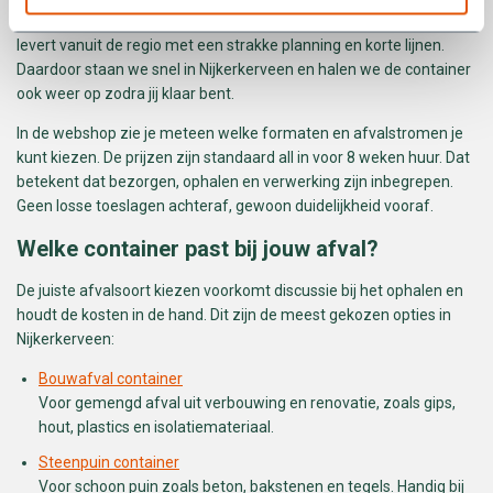
je maar één ding: dat het afval netjes weg kan.
BM Containers
levert vanuit de regio met een strakke planning en korte lijnen.
Daardoor staan we snel in Nijkerkerveen en halen we de container
ook weer op zodra jij klaar bent.
In de webshop zie je meteen welke formaten en afvalstromen je
kunt kiezen. De prijzen zijn standaard all in voor 8 weken huur. Dat
betekent dat bezorgen, ophalen en verwerking zijn inbegrepen.
Geen losse toeslagen achteraf, gewoon duidelijkheid vooraf.
Welke container past bij jouw afval?
De juiste afvalsoort kiezen voorkomt discussie bij het ophalen en
houdt de kosten in de hand. Dit zijn de meest gekozen opties in
Nijkerkerveen:
Bouwafval container
Voor gemengd afval uit verbouwing en renovatie, zoals gips,
hout, plastics en isolatiemateriaal.
Steenpuin container
Voor schoon puin zoals beton, bakstenen en tegels. Handig bij