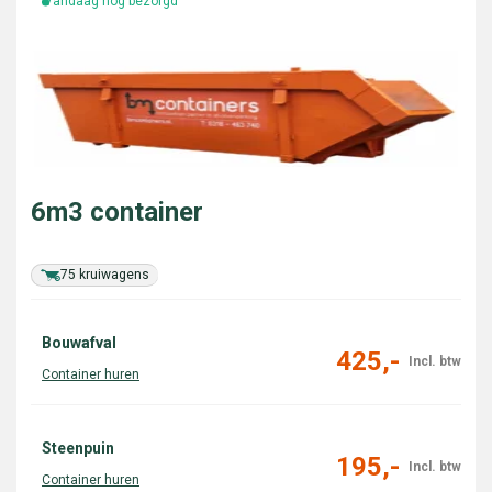
Vandaag nog bezorgd
6m3 container
75 kruiwagens
Bouwafval
425,-
Steenpuin
195,-