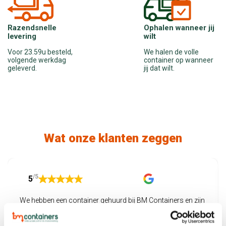
Ophalen wanneer jij
Razendsnelle
wilt
levering
We halen de volle
Voor 23.59u besteld,
container op wanneer
volgende werkdag
jij dat wilt.
geleverd.
Wat onze klanten zeggen
/5
5
We hebben een container gehuurd bij BM Containers en zijn
supertevreden. Alles werd netjes geregeld: snel geleverd,
makkelijk contact, en ook het ophalen verliep soepel.