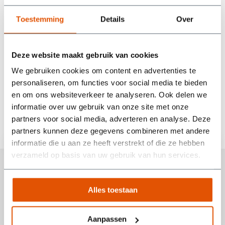
Tijdens de huurperiode liep het bij ons allemaal even wat
Toestemming
Details
Over
anders dan gepland, maar er werd goed meegedacht. Heel
prettig als een bedrijf zo flexibel en vriendelijk met je
omgaat! Echt een aanrader als je op zoek bent naar een
betrouwbare partij die niet alleen doet wat ze beloven, maar
Deze website maakt gebruik van cookies
ook nog eens meedenkt.
We gebruiken cookies om content en advertenties te
Wim van den Berg
personaliseren, om functies voor social media te bieden
en om ons websiteverkeer te analyseren. Ook delen we
informatie over uw gebruik van onze site met onze
partners voor social media, adverteren en analyse. Deze
partners kunnen deze gegevens combineren met andere
informatie die u aan ze heeft verstrekt of die ze hebben
verzameld op basis van uw gebruik van hun services.
Alles toestaan
Snel een container huren in Nijkerkerveen
met duidelijke afspraken
Aanpassen
Bij een verbouwing, een grote opruimronde of een tuinproject wil