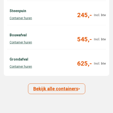
Steenpuin
245,-
Bouwafval
545,-
Grondafval
625,-
Bekijk alle containers