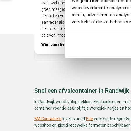
We gebruiken cookies om cont
even wat anders dan gepland, maar er werd
websiteverkeer te analyseren
goed meegedacht. Heel prettig als een bedrijf zo
media, adverteren en analys
flexibel en vriendelijk met je omgaat! Echt een
verstrekt of die ze hebben v
aanrader als je op zoek bent naar een
betrouwbare partij die niet alleen doet wat ze
beloven, maar ook nog eens meedenkt.
Wim van den Berg
Snel een afvalcontainer in Randwijk
In Randwijk wordt volop geklust. Een badkamer eruit
container voor de deur blijft je werkplek netjes en hoe
BM Containers
levert vanuit
Ede
en kent de regio Ove
webshop en ziet direct welke formaten beschikbaar zijn