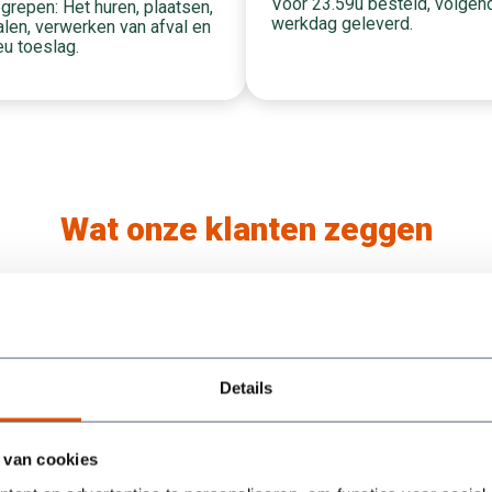
Voor 23.59u besteld, volgen
grepen: Het huren, plaatsen,
werkdag geleverd.
len, verwerken van afval en
eu toeslag.
Wat onze klanten zeggen
/5
5
Containers werden super snel geleverd en na
Details
een berichtje ook weer keurig optijd opgehaald.
Ook werden mijn vragen snel beantwoord. Als
je dus een afval container zoekt moet je bij deze
 van cookies
mensen zijn.