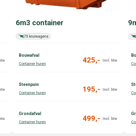
6m3 container
9m
75 kruiwagens
Bouwafval
Bo
425,-
Steenpuin
St
195,-
Grondafval
Gr
499,-