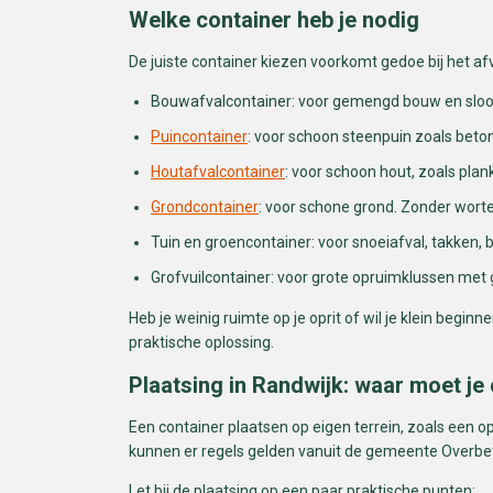
Welke container heb je nodig
De juiste container kiezen voorkomt gedoe bij het a
Bouwafvalcontainer: voor gemengd bouw en sloopaf
Puincontainer
: voor schoon steenpuin zoals beton
Houtafvalcontainer
: voor schoon hout, zoals plan
Grondcontainer
: voor schone grond. Zonder wortel
Tuin en groencontainer: voor snoeiafval, takken, 
Grofvuilcontainer: voor grote opruimklussen met 
Heb je weinig ruimte op je oprit of wil je klein beginn
praktische oplossing.
Plaatsing in Randwijk: waar moet je 
Een container plaatsen op eigen terrein, zoals een op
kunnen er regels gelden vanuit de gemeente Overbet
Let bij de plaatsing op een paar praktische punten: