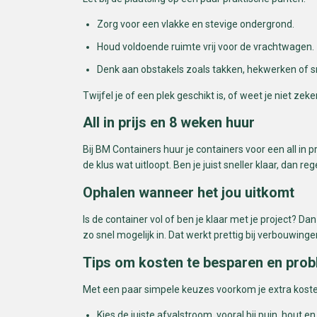
Zorg voor een vlakke en stevige ondergrond.
Houd voldoende ruimte vrij voor de vrachtwagen.
Denk aan obstakels zoals takken, hekwerken of 
Twijfel je of een plek geschikt is, of weet je niet z
All in prijs en 8 weken huur
Bij BM Containers huur je containers voor een all in
de klus wat uitloopt. Ben je juist sneller klaar, dan 
Ophalen wanneer het jou uitkomt
Is de container vol of ben je klaar met je project? 
zo snel mogelijk in. Dat werkt prettig bij verbouwin
Tips om kosten te besparen en pro
Met een paar simpele keuzes voorkom je extra kosten 
Kies de juiste afvalstroom, vooral bij puin, hout en