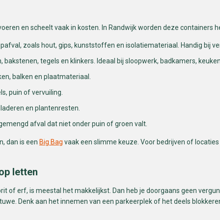
fvoeren en scheelt vaak in kosten. In Randwijk worden deze containers 
val, zoals hout, gips, kunststoffen en isolatiemateriaal. Handig bij v
, bakstenen, tegels en klinkers. Ideaal bij sloopwerk, badkamers, keuken
ken, balken en plaatmateriaal.
s, puin of vervuiling.
bladeren en plantenresten.
gemengd afval dat niet onder puin of groen valt.
en, dan is een
Big Bag
vaak een slimme keuze. Voor bedrijven of locaties 
op letten
rit of erf, is meestal het makkelijkst. Dan heb je doorgaans geen vergunn
uwe. Denk aan het innemen van een parkeerplek of het deels blokkeren