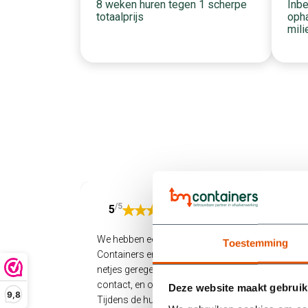
Inbe
8 weken huren tegen 1 scherpe
opha
totaalprijs
mili
/5
5
We hebben een container gehuurd bij BM
Toestemming
Containers en zijn supertevreden. Alles werd
netjes geregeld: snel geleverd, makkelijk
contact, en ook het ophalen verliep soepel.
Deze website maakt gebruik
9,8
Tijdens de huurperiode liep het bij ons allemaal