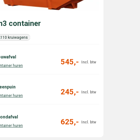
3 container
110 kruiwagens
uwafval
545,-
eenpuin
245,-
ondafval
625,-