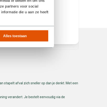
 media te bieden en om ons
volgende
ze partners voor social
het juist
nformatie die u aan ze heeft
service! 
Alles toestaan
Erik van Manen
Ferhat
 stapelt afval zich sneller op dan je denkt. Met een
ning verandert. Je bestelt eenvoudig via de