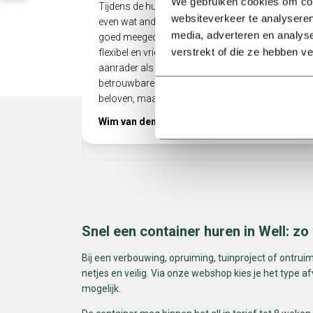
We gebruiken cookies om cont
Tijdens de huurperiode liep het bij ons allemaal
websiteverkeer te analyseren
even wat anders dan gepland, maar er werd
media, adverteren en analys
goed meegedacht. Heel prettig als een bedrijf zo
verstrekt of die ze hebben v
flexibel en vriendelijk met je omgaat! Echt een
aanrader als je op zoek bent naar een
betrouwbare partij die niet alleen doet wat ze
beloven, maar ook nog eens meedenkt.
Wim van den Berg
Snel een container huren in Well: zo
Bij een verbouwing, opruiming, tuinproject of ontruimi
netjes en veilig. Via onze webshop kies je het type a
mogelijk.