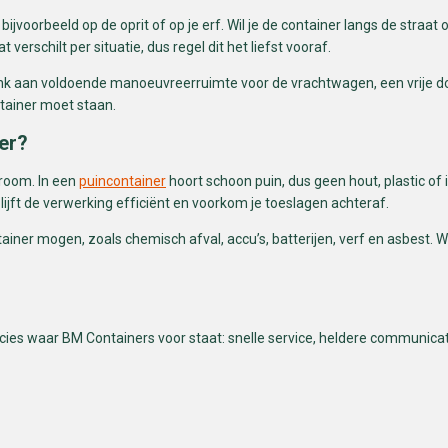
 bijvoorbeeld op de oprit of op je erf. Wil je de container langs de stra
erschilt per situatie, dus regel dit het liefst vooraf.
nk aan voldoende manoeuvreerruimte voor de vrachtwagen, een vrije 
tainer moet staan.
ner?
troom. In een
puincontainer
hoort schoon puin, dus geen hout, plastic of
lijft de verwerking efficiënt en voorkom je toeslagen achteraf.
ainer mogen, zoals chemisch afval, accu’s, batterijen, verf en asbest. We
precies waar BM Containers voor staat: snelle service, heldere communica