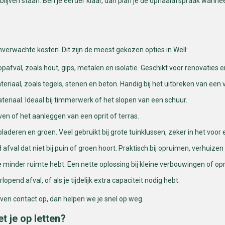
 blijven staan. Ben je eerder klaar, dan plan je de ophaalafspraak wanne
nverwachte kosten. Dit zijn de meest gekozen opties in Well:
afval, zoals hout, gips, metalen en isolatie. Geschikt voor renovaties
eriaal, zoals tegels, stenen en beton. Handig bij het uitbreken van een
teriaal. Ideaal bij timmerwerk of het slopen van een schuur.
raven of het aanleggen van een oprit of terras.
bladeren en groen. Veel gebruikt bij grote tuinklussen, zeker in het voor 
 afval dat niet bij puin of groen hoort. Praktisch bij opruimen, verhuiz
je minder ruimte hebt. Een nette oplossing bij kleine verbouwingen of o
pend afval, of als je tijdelijk extra capaciteit nodig hebt.
ven contact op, dan helpen we je snel op weg.
t je op letten?