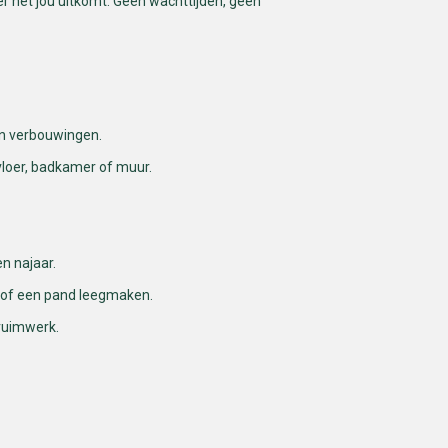
er het jou uitkomt. Geen wachttijden, geen
 en verbouwingen.
 vloer, badkamer of muur.
en najaar.
en of een pand leegmaken.
pruimwerk.