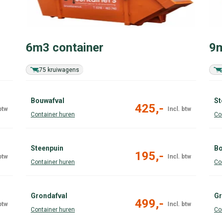
6m3 container
9m
75 kruiwagens
Bouwafval
St
425,-
Steenpuin
Bo
195,-
Grondafval
Gr
499,-