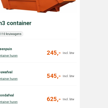
3 container
110 kruiwagens
eenpuin
245,-
uwafval
545,-
ondafval
625,-