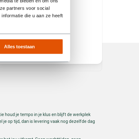
 media te bieden en om ons
Hij heeft 
ze partners voor social
volgende
nformatie die u aan ze heeft
het juist
service! 
Alles toestaan
Erik van Manen
Ferhat
e houd je tempo in je klus en blijft de werkplek
 je op tijd, dan is levering vaak nog dezelfde dag