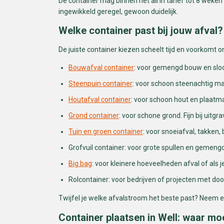
De container mag binnen het all in tarief tot 8 weken
ingewikkeld geregel, gewoon duidelijk.
Welke container past bij jouw afval?
De juiste container kiezen scheelt tijd en voorkomt o
Bouwafval container
: voor gemengd bouw en sloop
Steenpuin container
: voor schoon steenachtig mat
Houtafval container
: voor schoon hout en plaatma
Grond container
: voor schone grond. Fijn bij uitg
Tuin en groen container
: voor snoeiafval, takken, 
Grofvuil container: voor grote spullen en gemengd
Big bag
: voor kleinere hoeveelheden afval of als 
Rolcontainer: voor bedrijven of projecten met doorlo
Twijfel je welke afvalstroom het beste past? Neem e
Container plaatsen in Well: waar moe