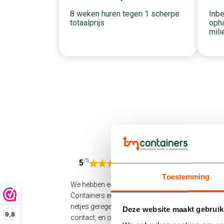
Inbe
8 weken huren tegen 1 scherpe
opha
totaalprijs
mili
/5
5
Toestemming
We hebben een container gehuurd bij BM
Containers en zijn supertevreden. Alles werd
netjes geregeld: snel geleverd, makkelijk
Deze website maakt gebruik
9,8
contact, en ook het ophalen verliep soepel.