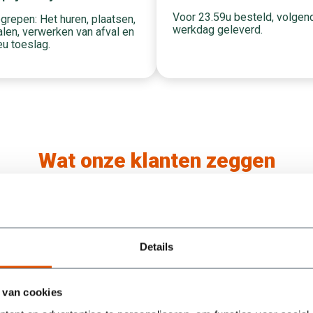
Voor 23.59u besteld, volgen
grepen: Het huren, plaatsen,
werkdag geleverd.
len, verwerken van afval en
eu toeslag.
Wat onze klanten zeggen
/5
5
Details
Containers werden super snel geleverd en na
een berichtje ook weer keurig optijd opgehaald.
Ook werden mijn vragen snel beantwoord. Als
 van cookies
je dus een afval container zoekt moet je bij deze