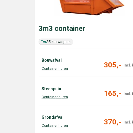
3m3 container
35 kruiwagens
Bouwafval
305,-
Steenpuin
165,-
Grondafval
370,-