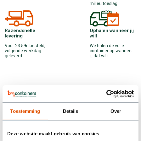
milieu toeslag.
Ophalen wanneer jij
Razendsnelle
wilt
levering
We halen de volle
Voor 23.59u besteld,
container op wanneer
volgende werkdag
jij dat wilt.
geleverd.
Wat onze klanten zeggen
Toestemming
Details
Over
/5
5
Deze website maakt gebruik van cookies
We hebben een container gehuurd bij BM Containers en zijn