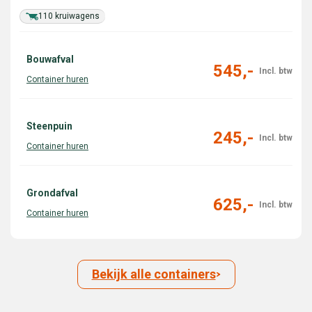
110 kruiwagens
Bouwafval
545,-
Steenpuin
245,-
Grondafval
625,-
Bekijk alle containers