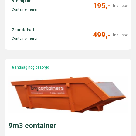
Steenpuin
195,-
Grondafval
499,-
Vandaag nog bezorgd
9m3 container