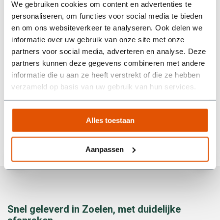
We gebruiken cookies om content en advertenties te
supertevreden. Alles werd netjes geregeld: snel geleverd,
personaliseren, om functies voor social media te bieden
makkelijk contact, en ook het ophalen verliep soepel.
en om ons websiteverkeer te analyseren. Ook delen we
Tijdens de huurperiode liep het bij ons allemaal even wat
informatie over uw gebruik van onze site met onze
anders dan gepland, maar er werd goed meegedacht. Heel
prettig als een bedrijf zo flexibel en vriendelijk met je
partners voor social media, adverteren en analyse. Deze
omgaat! Echt een aanrader als je op zoek bent naar een
partners kunnen deze gegevens combineren met andere
betrouwbare partij die niet alleen doet wat ze beloven, maar
informatie die u aan ze heeft verstrekt of die ze hebben
ook nog eens meedenkt.
verzameld op basis van uw gebruik van hun services.
Wim van den Berg
Alles toestaan
Aanpassen
Snel geleverd in Zoelen, met duidelijke