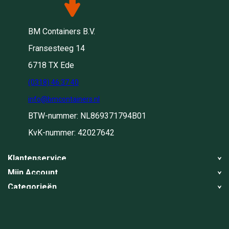
BM Containers B.V.
Fransesteeg 14
6718 TX Ede
(0318) 46 37 40
info@bmcontainers.nl
BTW-nummer: NL869371794B01
KvK-nummer: 42027642
Klantenservice
Mijn Account
Over ons
Categorieën
Registreren
Blog
Container huren
Mijn bestellingen
Werkwijze
Container ophalen
Container ophalen
Container ophalen