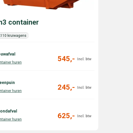
3 container
110 kruiwagens
uwafval
545,-
eenpuin
245,-
ondafval
625,-