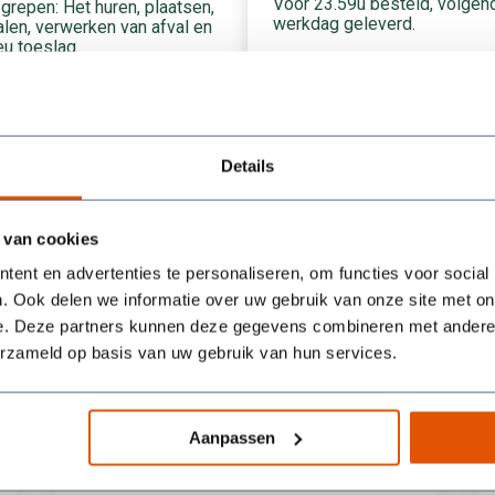
Voor 23.59u besteld, volgen
grepen: Het huren, plaatsen,
werkdag geleverd.
len, verwerken van afval en
eu toeslag.
Details
Wat onze klanten zeggen
 van cookies
ent en advertenties te personaliseren, om functies voor social
. Ook delen we informatie over uw gebruik van onze site met on
e. Deze partners kunnen deze gegevens combineren met andere i
/5
5
erzameld op basis van uw gebruik van hun services.
Containers werden super snel geleverd en na
een berichtje ook weer keurig optijd opgehaald.
Ook werden mijn vragen snel beantwoord. Als
Aanpassen
je dus een afval container zoekt moet je bij deze
mensen zijn.