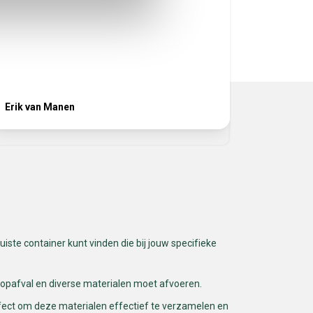
volgende
het juist
service! 
Erik van Manen
Ferhat
iste container kunt vinden die bij jouw specifieke
oopafval en diverse materialen moet afvoeren.
fect om deze materialen effectief te verzamelen en