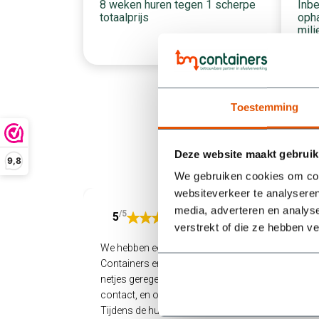
Inbe
8 weken huren tegen 1 scherpe
opha
totaalprijs
mili
Toestemming
Deze website maakt gebruik
9,8
We gebruiken cookies om cont
websiteverkeer te analyseren
media, adverteren en analys
/5
5
verstrekt of die ze hebben v
We hebben een container gehuurd bij BM
Containers en zijn supertevreden. Alles werd
netjes geregeld: snel geleverd, makkelijk
contact, en ook het ophalen verliep soepel.
Tijdens de huurperiode liep het bij ons allemaal