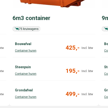
6m3 container
9m
75 kruiwagens
Bouwafval
Bo
425,-
Steenpuin
St
195,-
Grondafval
Gr
499,-