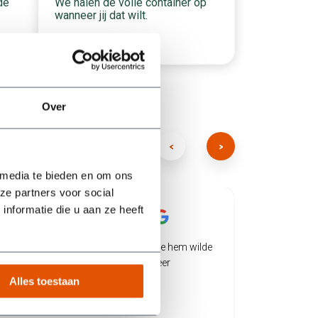
We halen de volle container op
de
wanneer jij dat wilt.
Over
 media te bieden en om ons
ze partners voor social
nformatie die u aan ze heeft
/5
/5
5
5
Top geregeld bak neergezet waar we hem wilde
Twee big 
hebben en naar een belletje gelijk weer
een speci
opgehaald
vlekkeloo
Alles toestaan
product b
Hij heeft 