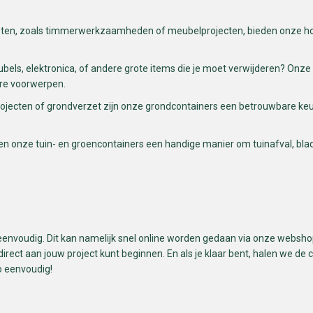
sten, zoals timmerwerkzaamheden of meubelprojecten, bieden onze ho
ubels, elektronica, of andere grote items die je moet verwijderen? Onze
ere voorwerpen.
projecten of grondverzet zijn onze grondcontainers een betrouwbare k
en onze tuin- en groencontainers een handige manier om tuinafval, bla
 eenvoudig. Dit kan namelijk snel online worden gedaan via onze webshop.
irect aan jouw project kunt beginnen. En als je klaar bent, halen we de
o eenvoudig!