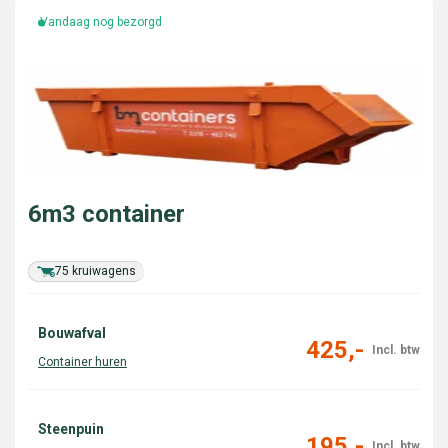
Vandaag nog bezorgd
6m3 container
75 kruiwagens
Bouwafval
425,-
Steenpuin
195,-