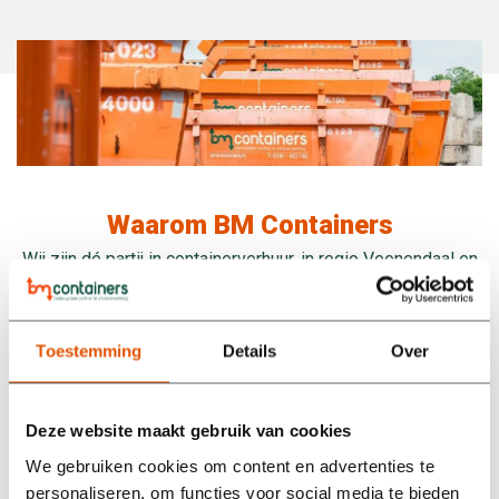
Waarom BM Containers
Wij zijn dé partij in containerverhuur, in regio Veenendaal en
omgeving.
Toestemming
Details
Over
Alle prijzen zijn all-
8 weken
in
huurperiode
Deze website maakt gebruik van cookies
Inbegrepen: Het huren,
8 weken huren tegen 1
plaatsen, ophalen,
scherpe totaalprijs
We gebruiken cookies om content en advertenties te
verwerken van afval en
milieu toeslag.
personaliseren, om functies voor social media te bieden