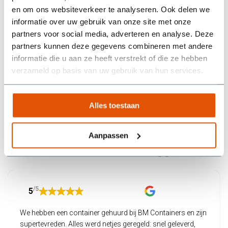
en om ons websiteverkeer te analyseren. Ook delen we
informatie over uw gebruik van onze site met onze
partners voor social media, adverteren en analyse. Deze
Ophalen wanneer jij
Razendsnelle
partners kunnen deze gegevens combineren met andere
wilt
levering
informatie die u aan ze heeft verstrekt of die ze hebben
We halen de volle
Voor 23.59u besteld,
verzameld op basis van uw gebruik van hun services.
container op wanneer
volgende werkdag
jij dat wilt.
geleverd.
Alles toestaan
Aanpassen
Wat onze klanten zeggen
/5
5
We hebben een container gehuurd bij BM Containers en zijn
supertevreden. Alles werd netjes geregeld: snel geleverd,