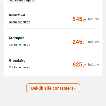
110 kruiwagens
Bouwafval
545,-
Steenpuin
245,-
Grondafval
625,-
Bekijk alle containers