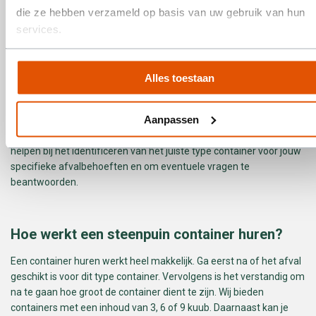
die ze hebben verzameld op basis van uw gebruik van hun
Wat mag er niet in een steenpuin container?
services.
In onze steenpuin containers mogen geen materialen zoals: gips
en gasbeton, puin in plastic of puinzakken, asfalt, nat beton of
cement, beton of steen groter dan 1 meter en astbest,
Alles toestaan
astbesthoudend of astbestgelijkend materiaal. Het naleven van
deze richtlijnen is van cruciaal belang om ervoor te zorgen dat het
Aanpassen
steenpuin op een milieuvriendelijke en wettelijk conforme manier
wordt verwerkt. Ons toegewijde team staat altijd klaar om je te
helpen bij het identificeren van het juiste type container voor jouw
specifieke afvalbehoeften en om eventuele vragen te
beantwoorden.
Hoe werkt een steenpuin container huren?
Een container huren werkt heel makkelijk. Ga eerst na of het afval
geschikt is voor dit type container. Vervolgens is het verstandig om
na te gaan hoe groot de container dient te zijn. Wij bieden
containers met een inhoud van 3, 6 of 9 kuub. Daarnaast kan je