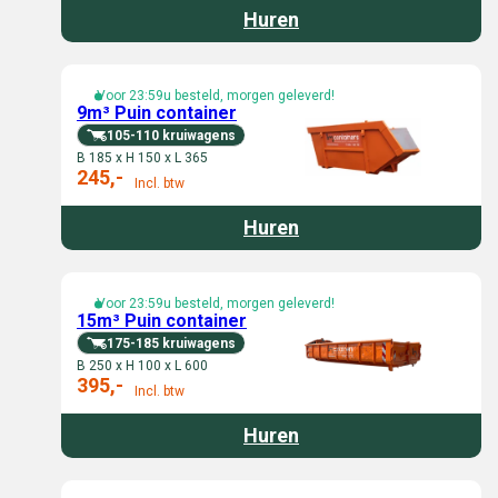
Huren
Voor 23:59u besteld, morgen geleverd!
9m³ Puin container
105-110 kruiwagens
B 185 x H 150 x L 365
245,-
Incl. btw
Huren
Voor 23:59u besteld, morgen geleverd!
15m³ Puin container
175-185 kruiwagens
B 250 x H 100 x L 600
395,-
Incl. btw
Huren