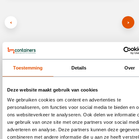
Wat mag er in een steenpuin container?
Toestemming
Details
Over
In een steenpuin container mag alle soorten van puin, alle soorten
kan je hierboven bekijken. Dit kan bijvoorbeeld bestaan uit
dakpannen, tegels, betonblokken, stenen en puin. Hout,
Deze website maakt gebruik van cookies
kunststoffen, metaal en andere soorten afval mogen niet in deze
We gebruiken cookies om content en advertenties te
container worden gestort. Het is belangrijk om alleen het
personaliseren, om functies voor social media te bieden en 
toegestane afval in de container te doen, omdat het anders
ons websiteverkeer te analyseren. Ook delen we informatie 
moeilijker is om het afval te recyclen en het kan leiden tot extra
uw gebruik van onze site met onze partners voor social medi
kosten voor het verwijderen van ongewenste materialen.
adverteren en analyse. Deze partners kunnen deze gegeven
combineren met andere informatie die u aan ze heeft verstrek