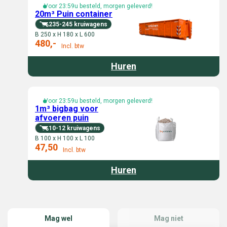
Voor 23:59u besteld, morgen geleverd!
20m³ Puin container
235-245 kruiwagens
B 250 x H 180 x L 600
480,-
Incl. btw
Huren
Voor 23:59u besteld, morgen geleverd!
1m³ bigbag voor
afvoeren puin
10-12 kruiwagens
B 100 x H 100 x L 100
47,50
Incl. btw
Huren
Mag wel
Mag niet