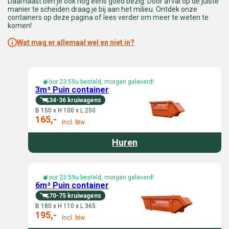
Daarnaast ben je ook nog eens goed bezig. Door afval op de juiste
manier te scheiden draag je bij aan het milieu. Ontdek onze
containers op deze pagina of lees verder om meer te weten te
komen!
Wat mag er allemaal wel en niet in?
Voor 23:59u besteld, morgen geleverd!
3m³ Puin container
34-36 kruiwagens
B 150 x H 100 x L 250
165,-
Incl. btw
Huren
Voor 23:59u besteld, morgen geleverd!
6m³ Puin container
70-75 kruiwagens
B 180 x H 110 x L 365
195,-
Incl. btw