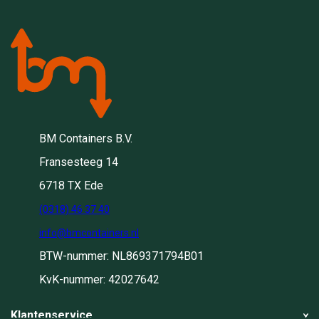
BM Containers B.V.
Fransesteeg 14
6718 TX Ede
(0318) 46 37 40
info@bmcontainers.nl
BTW-nummer: NL869371794B01
KvK-nummer: 42027642
Klantenservice